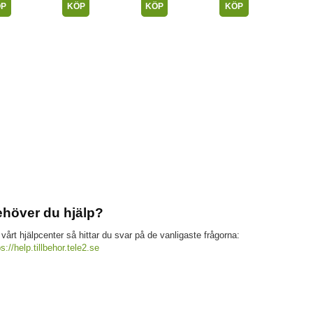
ÖP
KÖP
KÖP
KÖP
höver du hjälp?
 vårt hjälpcenter så hittar du svar på de vanligaste frågorna:
ps://help.tillbehor.tele2.se