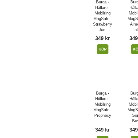
Burga -
Burg
Hållare -
Hålla
Mobilring
Mobil
MagSafe -
MagSa
Strawberry
Alm
Jam
Lat
349 kr
349
KÖP
K
Burga -
Burg
Hållare -
Hålla
Mobilring
Mobil
MagSafe -
MagSa
Prophecy
Sor
Bu
349 kr
349