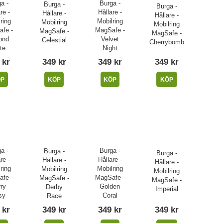
a -
Burga -
Burga -
Burga -
re -
Hållare -
Hållare -
Hållare -
ring
Mobilring
Mobilring
Mobilring
fe -
MagSafe -
MagSafe -
MagSafe -
ond
Velvet
Celestial
Cherrybomb
te
Night
 kr
349 kr
349 kr
349 kr
ÖP
KÖP
KÖP
KÖP
a -
Burga -
Burga -
Burga -
re -
Hållare -
Hållare -
Hållare -
ring
Mobilring
Mobilring
Mobilring
fe -
MagSafe -
MagSafe -
MagSafe -
ry
Golden
Derby
Imperial
sy
Coral
Race
 kr
349 kr
349 kr
349 kr