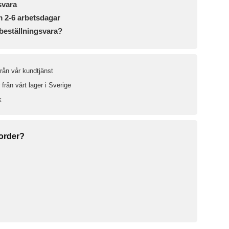
svara
m 2-6 arbetsdagar
beställningsvara?
från vår kundtjänst
från vårt lager i Sverige
k
 order?