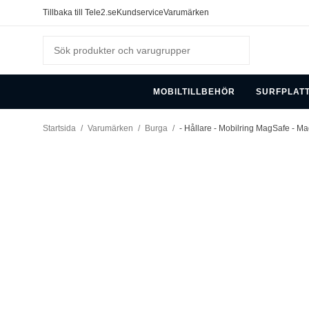
Tillbaka till Tele2.se
Kundservice
Varumärken
MOBILTILLBEHÖR
SURFPLAT
Startsida
/
Varumärken
/
Burga
/
- Hållare - Mobilring MagSafe - Ma