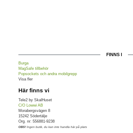
FINNS I
Burga
MagSafe tillbehör
Popsockets och andra mobilgrepp
Visa fler
Här finns vi
Tele2 by SkalHuset
C/O Lowwi AB
Morabergsvägen 8
15242 Södertälje
Org. nr: 556881-9238
OBS!
Ingen butik, du kan inte handla här på plats