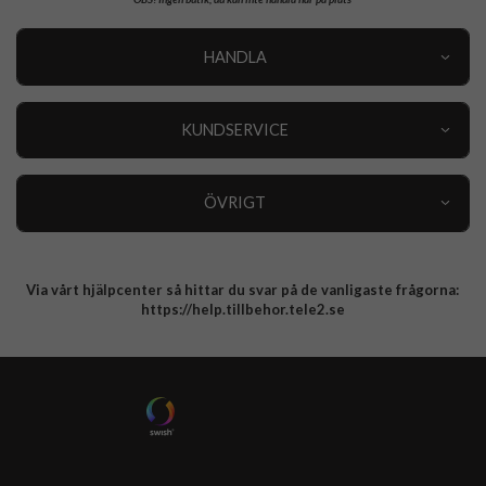
HANDLA
Outlet
Nyheter
KUNDSERVICE
Varumärken
Kundservice
Specialkategorier
90 dagars öppet köp
ÖVRIGT
Köpevillkor
Om oss
Retur
Om cookies
Via vårt hjälpcenter så hittar du svar på de vanligaste frågorna:
Integritetspolicy
https://help.tillbehor.tele2.se