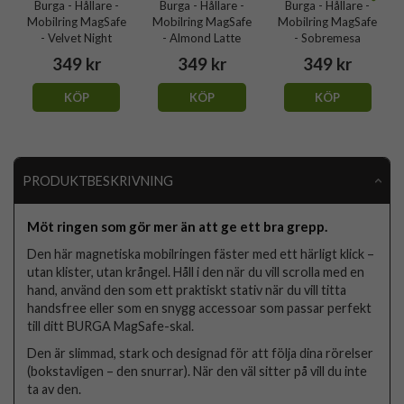
Burga - Hållare -
Burga - Hållare -
Burga - Hållare -
Mobilring MagSafe
Mobilring MagSafe
Mobilring MagSafe
- Velvet Night
- Almond Latte
- Sobremesa
349 kr
349 kr
349 kr
KÖP
KÖP
KÖP
PRODUKTBESKRIVNING
Möt ringen som gör mer än att ge ett bra grepp.
Den här magnetiska mobilringen fäster med ett härligt klick –
utan klister, utan krångel. Håll i den när du vill scrolla med en
hand, använd den som ett praktiskt stativ när du vill titta
handsfree eller som en snygg accessoar som passar perfekt
till ditt BURGA MagSafe-skal.
Den är slimmad, stark och designad för att följa dina rörelser
(bokstavligen – den snurrar). När den väl sitter på vill du inte
ta av den.