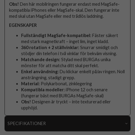
Obs!
Den här mobilringen fungerar endast med MagSafe-
kompatibla iPhones eller MagSafe-skal. Den fungerar inte
med skal utan MagSafe eller med trådlös laddning.
EGENSKAPER
Fullständigt MagSafe-kompatibel:
Fäster säkert
med stark magnetkraft – inget lim, inget kladd.
360 rotation + 2 ställvinklar:
Snurrar smidigt och
stödjer din telefon i två vinklar för bekväm visning.
Matchande design:
Stylad med BURGAs unika
mönster för att matcha ditt skal perfekt.
Enkel användning:
Du klickar enkelt på/av ringen. Noll
ansträngning, stadigt grepp.
Material:
Polykarbonat, zinklegering
Kompatibla modeller:
iPhone 12 och senare
(fungerar bäst med BURGAs MagSafe-skal)
Obs!
Designen är tryckt – inte texturerad eller
upphöjd.
SPECIFIKATIONER