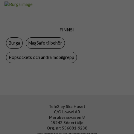
Artikelnummer
119105
Produkttyp
Hållare
Färg
Flerfärgad, Guld
FINNS I
Varumärke
Burga
Burga
MagSafe tillbehör
Tillverkarens art nr
153399
EAN
4772241533994
Popsockets och andra mobilgrepp
Tele2 by SkalHuset
C/O Lowwi AB
Morabergsvägen 8
15242 Södertälje
Org. nr: 556881-9238
OBS!
Ingen butik, du kan inte handla här på plats