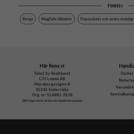
FINNS I
Varumärke
Tillverkarens art nr
Burga
MagSafe tillbehör
Popsockets och andra mobilg
EAN
Här finns vi
Handl
Tele2 by SkalHuset
Outlet
C/O Lowwi AB
Nyhete
Morabergsvägen 8
Varumärk
15242 Södertälje
Specialkate
Org. nr: 556881-9238
OBS!
Ingen butik, du kan inte handla här på plats