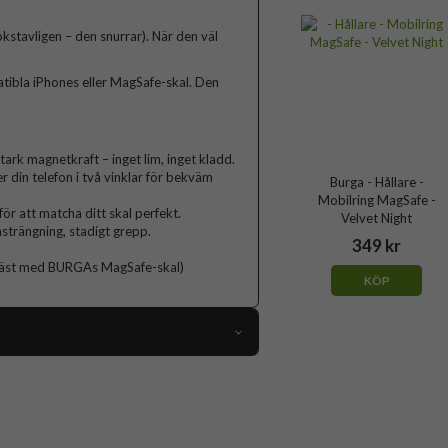
okstavligen – den snurrar). När den väl
ibla iPhones eller MagSafe-skal. Den
ark magnetkraft – inget lim, inget kladd.
r din telefon i två vinklar för bekväm
Burga - Hållare -
Mobilring MagSafe -
 att matcha ditt skal perfekt.
Velvet Night
nsträngning, stadigt grepp.
349 kr
bäst med BURGAs MagSafe-skal)
KÖP
119102
Hållare
Flerfärgad, Guld