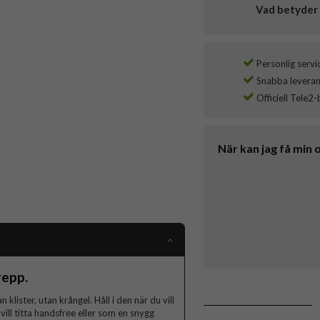
Vad betyder 
Personlig servi
Snabba leverans
Officiell Tele2-
När kan jag få min 
repp.
klister, utan krångel. Håll i den när du vill
ill titta handsfree eller som en snygg