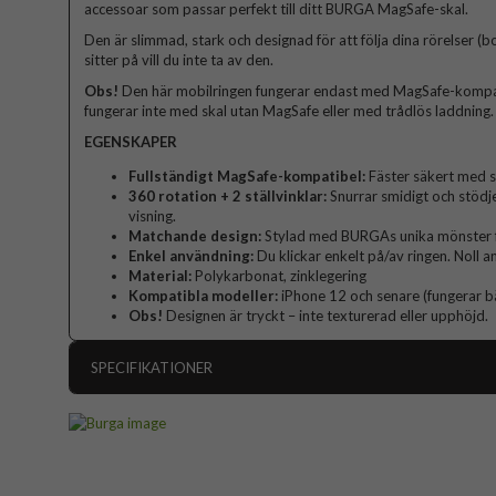
accessoar som passar perfekt till ditt BURGA MagSafe-skal.
Den är slimmad, stark och designad för att följa dina rörelser (b
sitter på vill du inte ta av den.
Obs!
Den här mobilringen fungerar endast med MagSafe-kompat
fungerar inte med skal utan MagSafe eller med trådlös laddning.
EGENSKAPER
Fullständigt MagSafe-kompatibel:
Fäster säkert med st
360 rotation + 2 ställvinklar:
Snurrar smidigt och stödje
visning.
Matchande design:
Stylad med BURGAs unika mönster för
Enkel användning:
Du klickar enkelt på/av ringen. Noll a
Material:
Polykarbonat, zinklegering
Kompatibla modeller:
iPhone 12 och senare (fungerar 
Obs!
Designen är tryckt – inte texturerad eller upphöjd.
SPECIFIKATIONER
Artikelnummer
Produkttyp
Färg