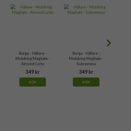
Burga - Hållare -
Burga - Hållare -
Bur
Mobilring MagSafe -
Mobilring MagSafe -
Mobi
Almond Latte
Sobremesa
Fa
349 kr
349 kr
KÖP
KÖP