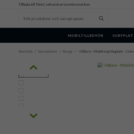
Tillbaka till Tele2.se
Kundservice
Varumärken
MOBILTILLBEHÖR
SURFPLAT
Startsida
/
Varumärken
/
Burga
/
- Hållare - Mobilring MagSafe - Celes