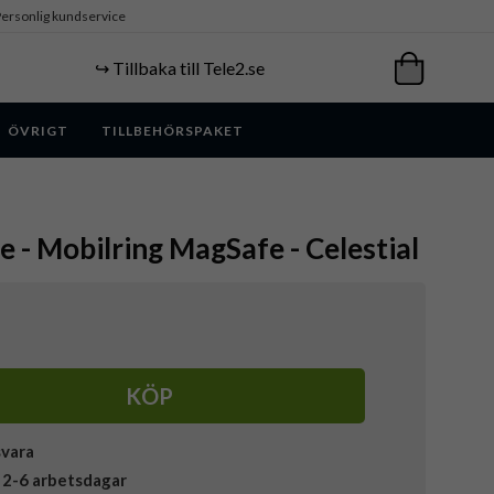
ersonlig kundservice
↪️ Tillbaka till Tele2.se
ÖVRIGT
TILLBEHÖRSPAKET
e - Mobilring MagSafe - Celestial
KÖP
svara
 2-6 arbetsdagar