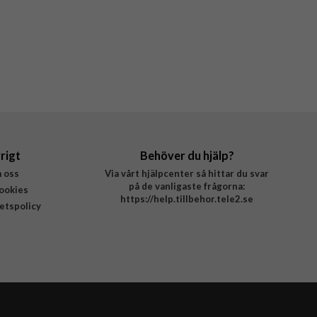
rigt
Behöver du hjälp?
 oss
Via vårt hjälpcenter så hittar du svar
på de vanligaste frågorna:
ookies
https://help.tillbehor.tele2.se
tetspolicy