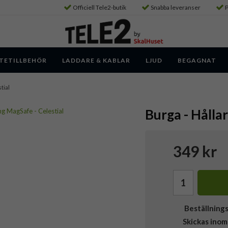
Officiell Tele2-butik
Snabba leveranser
P
TETILLBEHÖR
LADDARE & KABLAR
LJUD
BEGAGNAT
tial
Burga - Hållar
349 kr
Beställning
Skickas inom