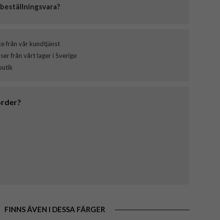
beställningsvara?
ce från vår kundtjänst
er från vårt lager i Sverige
butik
order?
FINNS ÄVEN I DESSA FÄRGER