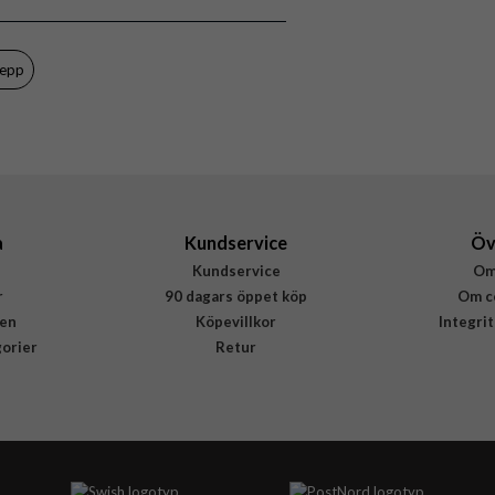
Burga
153689
repp
4772241536896
a
Kundservice
Öv
Kundservice
Om
r
90 dagars öppet köp
Om c
en
Köpevillkor
Integri
gorier
Retur