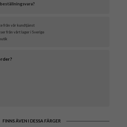
beställningsvara?
ce från vår kundtjänst
er från vårt lager i Sverige
butik
order?
FINNS ÄVEN I DESSA FÄRGER