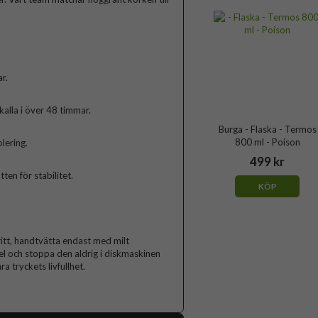
r.
kalla i över 48 timmar.
Burga - Flaska - Termos
800 ml - Poison
olering.
499 kr
n för stabilitet.
KÖP
ritt, handtvätta endast med milt
l och stoppa den aldrig i diskmaskinen
a tryckets livfullhet.