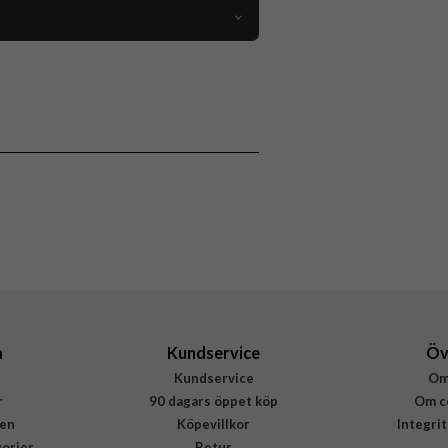
118649
Flerfärgad
Burga
948822
4772229488223
a
Kundservice
Öv
Kundservice
Om
r
90 dagars öppet köp
Om c
en
Köpevillkor
Integri
gorier
Retur