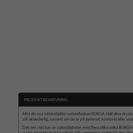
PRODUKTBESKRIVNING
Möt din nya vätskehjälte: vattenflaskan BURGA. Håll dina dryck
stil oklanderlig, oavsett om du är på gymmet, kontoret eller ut
Dyk ner i ett hav av valmöjligheter med flera olika unika BURG
av tre eleganta lock i rostfritt stål – gunmetal, roséguld eller si