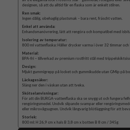
designen, så att du alltid får en flaska som är enkelt stilren.
Ren smak:
Ingen dålig, obehaglig plastsmak – bara rent, fräscht vatten.
Enkel att använda:
Enhandsmanövrering, lätt att rengöra och kompatibel med isbita
Isolering av temperatur:
800 ml vattenflaska: Håller drycker varma i över 32 timmar och 
Material:
BPA-fri – tillverkad av premium rostfritt stål med trippelskiktsis
Design:
Mjukt gummigrepp på locket och gummikudde utan GMip på botte
Läckagesäker:
Släng ner den i väskan utan att tveka.
Skötselanvisningar:
För att din BURGA-vattenflaska ska se snygg ut och fungera felf
rengöringsmedel. Undvik slipande svampar eller rengöringsmede
eller mikrovågsugnen. Undvik långvarig blötläggning för att bevar
Storlek:
800 ml: H 26,9 cm x hals B 3,8 cm x botten B 8 cm / 345g