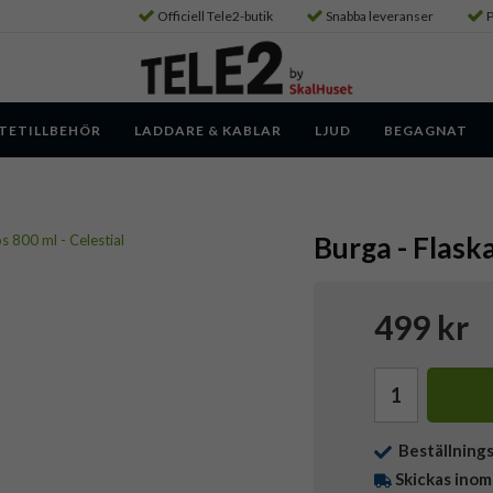
Officiell Tele2-butik
Snabba leveranser
P
TETILLBEHÖR
LADDARE & KABLAR
LJUD
BEGAGNAT
Burga - Flaska
499 kr
Beställning
Skickas inom