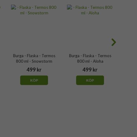
Burga - Flaska - Termos
Burga - Flaska - Termos
Burga 
800 ml - Snowstorm
800 ml - Aloha
800 
499 kr
499 kr
KÖP
KÖP