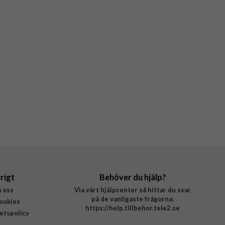
rigt
Behöver du hjälp?
 oss
Via vårt hjälpcenter så hittar du svar
på de vanligaste frågorna:
ookies
https://help.tillbehor.tele2.se
tetspolicy