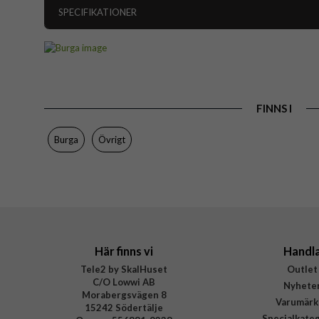
SPECIFIKATIONER
Artikelnummer
Färg
Varumärke
FINNS I
Tillverkarens art nr
EAN
Burga
Övrigt
Här finns vi
Handl
Tele2 by SkalHuset
Outlet
C/O Lowwi AB
Nyhete
Morabergsvägen 8
Varumärk
15242 Södertälje
Specialkate