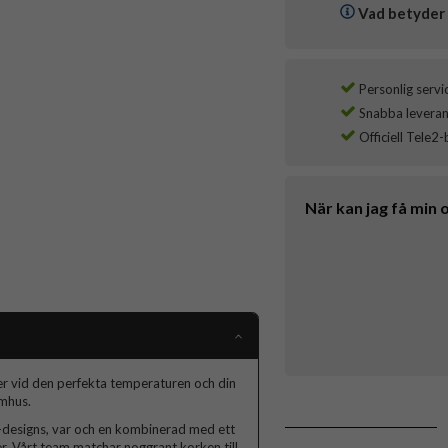
Vad betyder 
Personlig servi
Snabba leverans
Officiell Tele2-
När kan jag få min 
er vid den perfekta temperaturen och din
omhus.
A-designs, var och en kombinerad med ett
lver. Vårt team matchar noggrant korken till