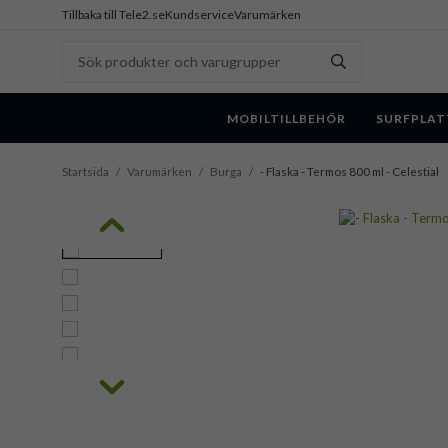
Tillbaka till Tele2.se
Kundservice
Varumärken
MOBILTILLBEHÖR
SURFPLAT
Startsida
/
Varumärken
/
Burga
/
- Flaska - Termos 800 ml - Celestial