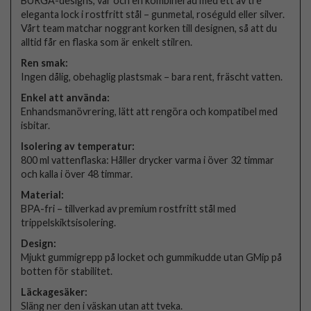
BURGA-designs, var och en kombinerad med ett av tre
eleganta lock i rostfritt stål – gunmetal, roséguld eller silver.
Vårt team matchar noggrant korken till designen, så att du
alltid får en flaska som är enkelt stilren.
Ren smak:
Ingen dålig, obehaglig plastsmak – bara rent, fräscht vatten.
Enkel att använda:
Enhandsmanövrering, lätt att rengöra och kompatibel med
isbitar.
Isolering av temperatur:
800 ml vattenflaska: Håller drycker varma i över 32 timmar
och kalla i över 48 timmar.
Material:
BPA-fri – tillverkad av premium rostfritt stål med
trippelskiktsisolering.
Design:
Mjukt gummigrepp på locket och gummikudde utan GMip på
botten för stabilitet.
Läckagesäker:
Släng ner den i väskan utan att tveka.