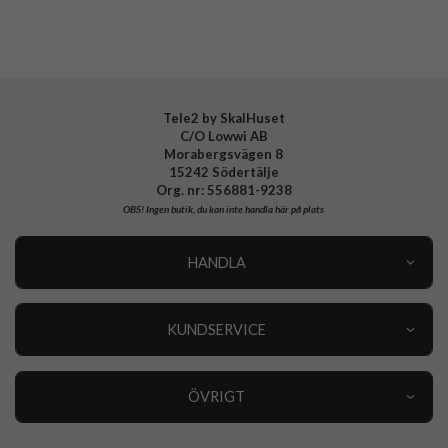
Tele2 by SkalHuset
C/O Lowwi AB
Morabergsvägen 8
15242 Södertälje
Org. nr: 556881-9238
OBS!
Ingen butik, du kan inte handla här på plats
HANDLA
Outlet
Nyheter
KUNDSERVICE
Varumärken
Kundservice
Specialkategorier
90 dagars öppet köp
ÖVRIGT
Köpevillkor
Om oss
Retur