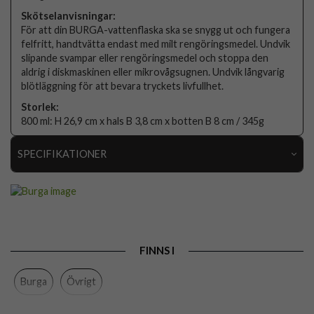
Skötselanvisningar:
För att din BURGA-vattenflaska ska se snygg ut och fungera
felfritt, handtvätta endast med milt rengöringsmedel. Undvik
slipande svampar eller rengöringsmedel och stoppa den
aldrig i diskmaskinen eller mikrovågsugnen. Undvik långvarig
blötläggning för att bevara tryckets livfullhet.
Storlek:
800 ml: H 26,9 cm x hals B 3,8 cm x botten B 8 cm / 345g
SPECIFIKATIONER
Artikelnummer
118633
Färg
Flerfärgad
Varumärke
Burga
FINNS I
Tillverkarens art nr
948536
Burga
Övrigt
EAN
4772229485369