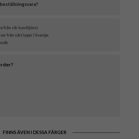
beställningsvara?
ce från vår kundtjänst
er från vårt lager i Sverige
butik
order?
FINNS ÄVEN I DESSA FÄRGER