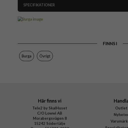
SPECIFIKATIONER
Artikelnummer
Färg
Varumärke
FINNS I
Tillverkarens art nr
EAN
Burga
Övrigt
Här finns vi
Handl
Tele2 by SkalHuset
Outlet
C/O Lowwi AB
Nyhete
Morabergsvägen 8
Varumärk
15242 Södertälje
Specialkate