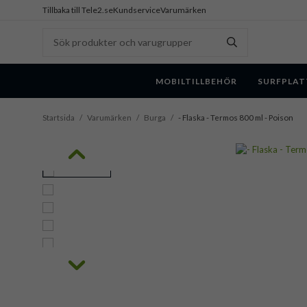
Tillbaka till Tele2.se
Kundservice
Varumärken
MOBILTILLBEHÖR
SURFPLAT
Startsida
/
Varumärken
/
Burga
/
- Flaska - Termos 800 ml - Poison