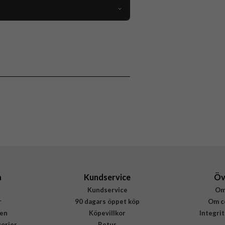
118626
Flerfärgad
Burga
974735
4772229747351
a
Kundservice
Öv
Kundservice
Om
r
90 dagars öppet köp
Om c
en
Köpevillkor
Integri
gorier
Retur