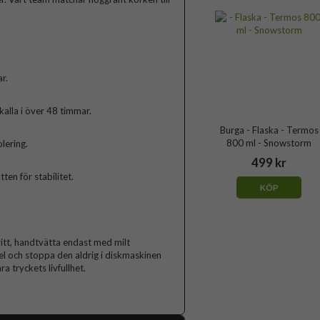
r.
kalla i över 48 timmar.
Burga - Flaska - Termos
800 ml - Snowstorm
olering.
499 kr
n för stabilitet.
KÖP
ritt, handtvätta endast med milt
l och stoppa den aldrig i diskmaskinen
a tryckets livfullhet.