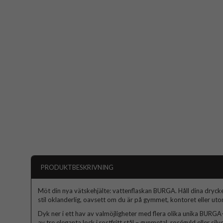
PRODUKTBESKRIVNING
Möt din nya vätskehjälte: vattenflaskan BURGA. Håll dina dryck
stil oklanderlig, oavsett om du är på gymmet, kontoret eller ut
Dyk ner i ett hav av valmöjligheter med flera olika unika BURG
av tre eleganta lock i rostfritt stål – gunmetal, roséguld eller si