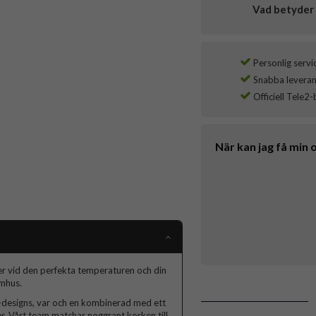
Vad betyder 
Personlig servi
Snabba leverans
Officiell Tele2-
När kan jag få min 
er vid den perfekta temperaturen och din
omhus.
A-designs, var och en kombinerad med ett
lver. Vårt team matchar noggrant korken till