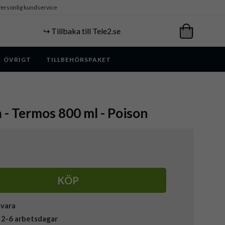
ersonlig kundservice
↪️ Tillbaka till Tele2.se
ÖVRIGT
TILLBEHÖRSPAKET
a - Termos 800 ml - Poison
KÖP
svara
 2-6 arbetsdagar