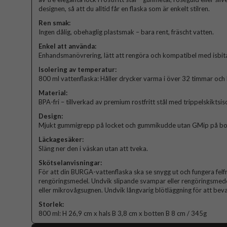
designen, så att du alltid får en flaska som är enkelt stilren.
Ren smak:
Ingen dålig, obehaglig plastsmak – bara rent, fräscht vatten.
Enkel att använda:
Enhandsmanövrering, lätt att rengöra och kompatibel med isbita
Isolering av temperatur:
800 ml vattenflaska: Håller drycker varma i över 32 timmar och 
Material:
BPA-fri – tillverkad av premium rostfritt stål med trippelskiktsis
Design:
Mjukt gummigrepp på locket och gummikudde utan GMip på botte
Läckagesäker:
Släng ner den i väskan utan att tveka.
Skötselanvisningar:
För att din BURGA-vattenflaska ska se snygg ut och fungera felf
rengöringsmedel. Undvik slipande svampar eller rengöringsmede
eller mikrovågsugnen. Undvik långvarig blötläggning för att bevar
Storlek:
800 ml: H 26,9 cm x hals B 3,8 cm x botten B 8 cm / 345g