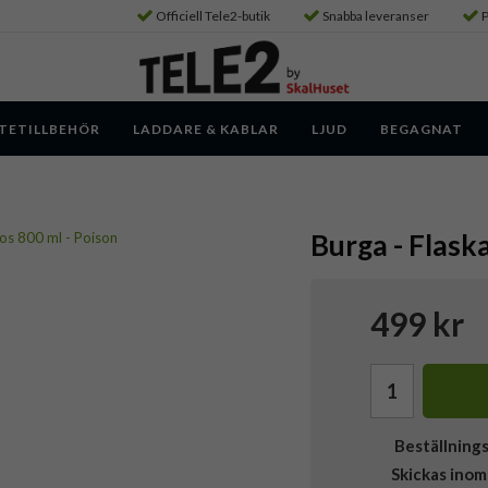
Officiell Tele2-butik
Snabba leveranser
P
TETILLBEHÖR
LADDARE & KABLAR
LJUD
BEGAGNAT
Burga - Flask
499 kr
Beställning
Skickas inom