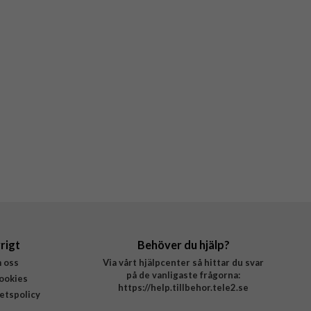
rigt
Behöver du hjälp?
 oss
Via vårt hjälpcenter så hittar du svar
på de vanligaste frågorna:
ookies
https://help.tillbehor.tele2.se
tetspolicy