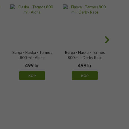
Burga - Flaska - Termos
Burga - Flaska - Termos
Burga 
800 ml - Aloha
800 ml - Derby Race
800
499 kr
499 kr
KÖP
KÖP