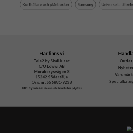
Korthållare och plånböcker
Samsung
Universella tillbeh
Varumärke
Tillverkarens art nr
Surfplattetillbehör
Samsung Galaxy
EAN
Här finns vi
Handl
Tele2 by SkalHuset
Outlet
C/O Lowwi AB
Nyhete
Morabergsvägen 8
Varumärk
15242 Södertälje
Specialkate
Org. nr: 556881-9238
OBS!
Ingen butik, du kan inte handla här på plats