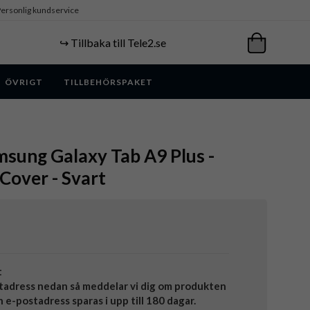
ersonlig kundservice
↪️ Tillbaka till Tele2.se
ÖVRIGT
TILLBEHÖRSPAKET
sung Galaxy Tab A9 Plus -
 Cover - Svart
t
tadress nedan så meddelar vi dig om produkten
in e-postadress sparas i upp till 180 dagar.