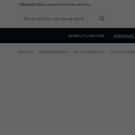
Tillbaka till Tele2.se
Kundservice
Varumärken
MOBILTILLBEHÖR
SURFPLAT
Startsida
/
Surfplattetillbehör
/
Samsung Galaxy Tab
/
Samsung Galaxy