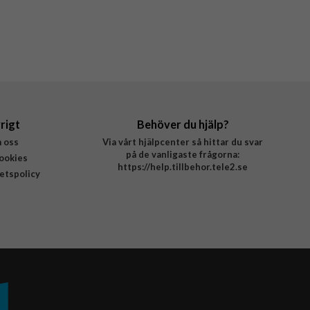
rigt
Behöver du hjälp?
 oss
Via vårt hjälpcenter så hittar du svar
på de vanligaste frågorna:
ookies
https://help.tillbehor.tele2.se
tetspolicy