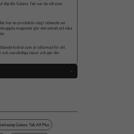
d dig din Galaxy Tab var du vill utan
ler har en produktiv dag i stående ser
. Inbyggda magneter gör det enkelt att vika
ar.
yddande fodral som är utformat för att
 och oavsiktliga repor och ger din
98857
Samsung Galaxy Tab A9 Plus
Fodral
Stativfunktion
Svart
Samsung Galaxy Tab A9 Plus
Hårdplast (PC), Mjukplast (TPU)