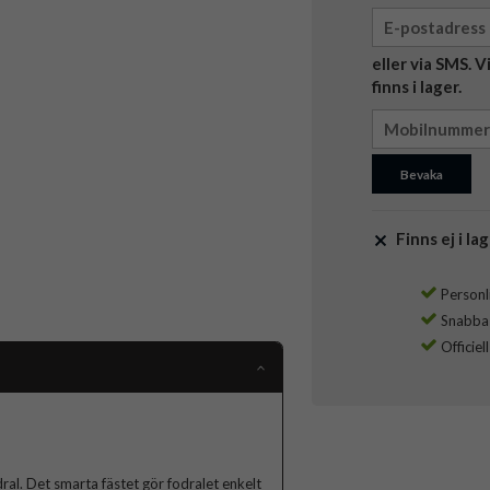
eller via SMS. 
finns i lager.
Bevaka
Finns ej i lag
Personli
Snabba l
Officiel
ral. Det smarta fästet gör fodralet enkelt