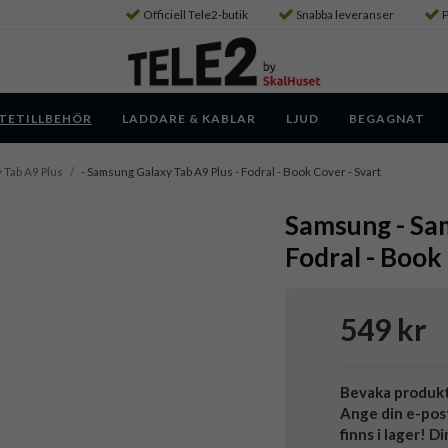
Officiell Tele2-butik
Snabba leveranser
P
TETILLBEHÖR
LADDARE & KABLAR
LJUD
BEGAGNAT
 Tab A9 Plus
/
- Samsung Galaxy Tab A9 Plus - Fodral - Book Cover - Svart
Samsung - Sam
Fodral - Book
549 kr
Bevaka produk
Ange din e-pos
finns i lager! D