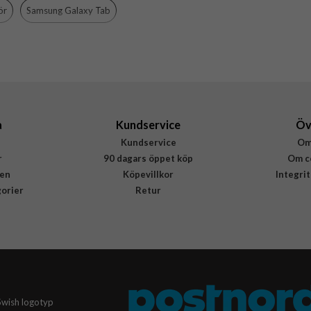
ör
Samsung Galaxy Tab
Samsung
EF-BX210TBEGWW
8806095300481
a
Kundservice
Öv
Kundservice
Om
r
90 dagars öppet köp
Om c
en
Köpevillkor
Integri
gorier
Retur