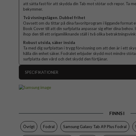
att sätta fast för att skydda din Tab mot stötar och repor. Ta me
bekymmer.
Två visningslägen. Dubbel frihet
Oavsett om du tittar på dina favoritprogram i liggande format el
Book Cover till att din surfplatta anpassar sig efter dina behov
ihop den till ett origamiliknande ställ i två olika betraktningsvinkl
Robust utsida, säker insida
Ta med dig surfplattan i trygg förvissning om att den är i ett sk
hålla din enhet säker. Fodralet erbjuder skydd mot mindre stötar
surfplatta den vård och det skydd den förtjänar.
SPECIFIKATIONER
Artikelnummer
Passar till
Produkttyp
FINNS I
Egenskaper
Färg
Övrigt
Fodral
Samsung Galaxy Tab A9 Plus Fodral
Material