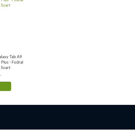
alaxy Tab A9
Plus - Fodral
 Svart
r