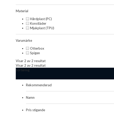
Material
Hårdplast (PC)
Konstläder
Mjukplast (TPU)
Varumärke
Otterbox
Spigen
Visar 2 av 2 resultat
Visar 2 av 2 resultat
Sortering
Rekommenderad
Namn
Pris stigande