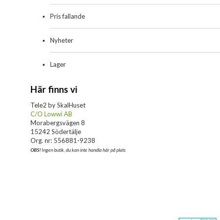
Pris fallande
Nyheter
Lager
Här finns vi
Tele2 by SkalHuset
C/O Lowwi AB
Morabergsvägen 8
15242 Södertälje
Org. nr: 556881-9238
OBS!
Ingen butik, du kan inte handla här på plats