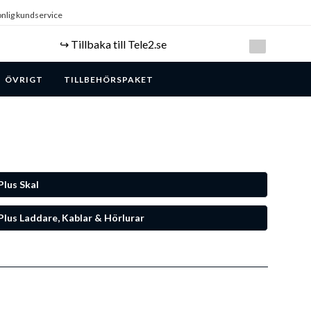
nlig kundservice
↪️ Tillbaka till Tele2.se
ÖVRIGT
TILLBEHÖRSPAKET
lus Skal
lus Laddare, Kablar & Hörlurar