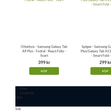
Otterbox - Samsung Galaxy Tab
Spigen - Samsung G
A9 Plus - Fodral - React Folio -
Plus/Galaxy Tab A11 
Svart
- Smart Fold -
399 kr
299 k
KÖP
KÖP
Filter
Sortering
Filter
Sök