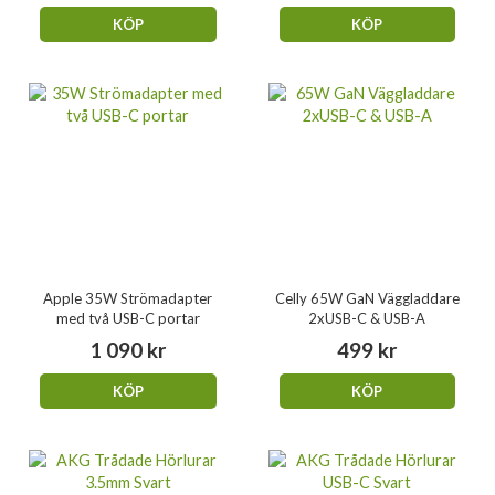
KÖP
KÖP
Apple 35W Strömadapter
Celly 65W GaN Väggladdare
med två USB-C portar
2xUSB-C & USB-A
1 090 kr
499 kr
KÖP
KÖP