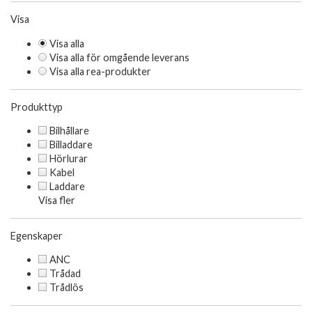
Visa
Visa alla
Visa alla för omgående leverans
Visa alla rea-produkter
Produkttyp
Bilhållare
Billaddare
Hörlurar
Kabel
Laddare
Visa fler
Egenskaper
ANC
Trådad
Trådlös