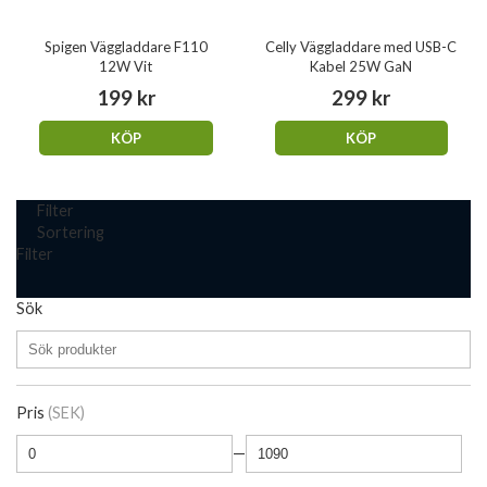
Spigen Väggladdare F110
Celly Väggladdare med USB-C
12W Vit
Kabel 25W GaN
199 kr
299 kr
KÖP
KÖP
Filter
Sortering
Filter
Sök
Pris
(SEK)
—