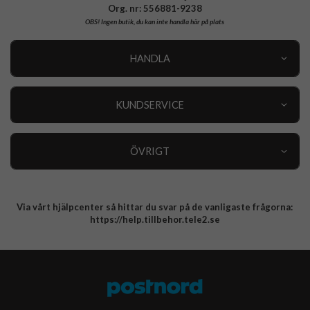
Org. nr: 556881-9238
OBS!
Ingen butik, du kan inte handla här på plats
HANDLA
Outlet
Nyheter
KUNDSERVICE
Varumärken
Kundservice
Specialkategorier
90 dagars öppet köp
ÖVRIGT
Köpevillkor
Om oss
Retur
Om cookies
Via vårt hjälpcenter så hittar du svar på de vanligaste frågorna:
Integritetspolicy
https://help.tillbehor.tele2.se