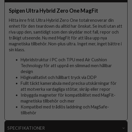
Spigen Ultra Hybrid Zero One MagFit
Hitta inre frid. Ultra Hybrid Zero One totalrenoverar din
enhet för den teardown du alltid har önskat. Se inuti utan att
riva upp den, samtidigt som den skyddar mot fall, repor och
tråkigt utseende. Nu med MagFit för att låsa upp nya
magnetiska tillbehör. Non-plus ultra. Inget mer, inget bättre i
sin klass.
Hybridstruktur i PC och TPU med Air Cushion
Technology för att uppnå en slimmad men hållbar
design
Högkvalitativt och hållbart tryck via DDP
Fullt täckt kamerabula med precisa utskärningar för
att motverka vardagliga stötar, skräp eller repor
Inbyggda magneter för kompatibilitet med MagFit-
magnetiska tillbehör och mer
Kompatibel med trådlös laddning och MagSafe-
tillbehör
SPECIFIKATIONER