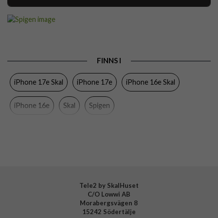
Artikelnummer
116590
Passar till
iPhone 16e, iPhone 17e
Produkttyp
Skal
FINNS I
Egenskaper
MagSafe-kompatibel
iPhone 17e Skal
iPhone 17e
iPhone 16e Skal
Färg
Vit
Material
Hårdplast (PC), Mjukplast (TPU)
iPhone 16e
Skal
Spigen
Varumärke
Spigen
Tillverkarens art nr
ACS09142
EAN
8809971239721
Tele2 by SkalHuset
C/O Lowwi AB
Morabergsvägen 8
15242 Södertälje