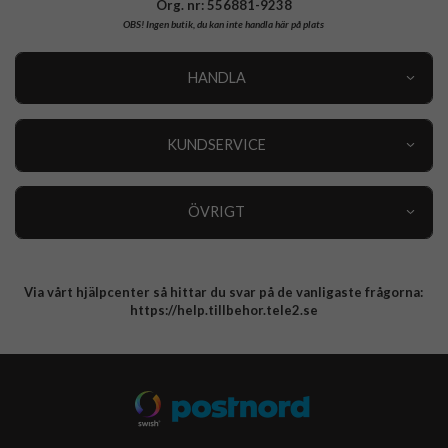
Org. nr: 556881-9238
OBS!
Ingen butik, du kan inte handla här på plats
HANDLA
Outlet
Nyheter
KUNDSERVICE
Varumärken
Kundservice
Specialkategorier
90 dagars öppet köp
ÖVRIGT
Köpevillkor
Om oss
Retur
Om cookies
Via vårt hjälpcenter så hittar du svar på de vanligaste frågorna:
Integritetspolicy
https://help.tillbehor.tele2.se