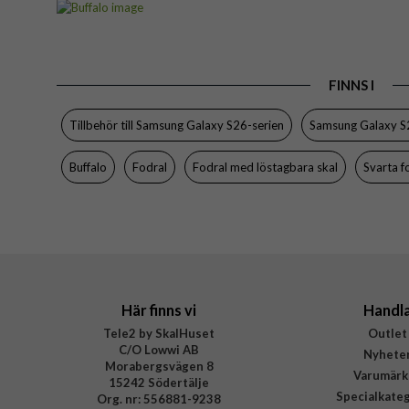
Passar till
Produkttyp
FINNS I
Egenskaper
Färg
Tillbehör till Samsung Galaxy S26-serien
Samsung Galaxy S
Material
Buffalo
Fodral
Fodral med löstagbara skal
Svarta f
Varumärke
Tillverkarens art nr
EAN
Här finns vi
Handl
Tele2 by SkalHuset
Outlet
C/O Lowwi AB
Nyhete
Morabergsvägen 8
Varumärk
15242 Södertälje
Specialkate
Org. nr: 556881-9238