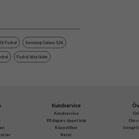
Samsung Galaxy S26
Fodral
Kortfack, Löstagbart skal
Svart
26 Fodral
Samsung Galaxy S26
Mjukplast (TPU), Äkta läder
odral
Fodral äkta läder
Buffalo
590174
7319925901747
a
Kundservice
Öv
Kundservice
Om
r
90 dagars öppet köp
Om c
en
Köpevillkor
Integri
gorier
Retur