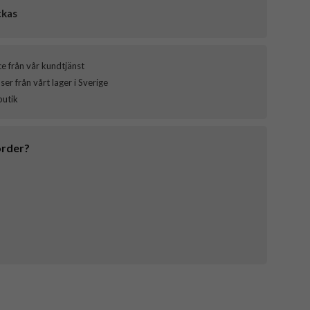
ckas
ce från vår kundtjänst
er från vårt lager i Sverige
butik
order?