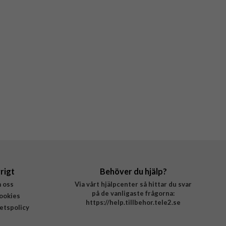
rigt
Behöver du hjälp?
 oss
Via vårt hjälpcenter så hittar du svar
på de vanligaste frågorna:
ookies
https://help.tillbehor.tele2.se
tetspolicy