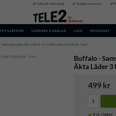
Officiell Tele2-butik
Snabba leveranser
P
TETILLBEHÖR
LADDARE & KABLAR
LJUD
BEGAGNAT
- Samsung Galaxy S26 - Fodral - 2-i-1 Äkta Läder 3 Kortfack - Svart
Buffalo - Sams
Äkta Läder 3 
499 kr
4
st. i lager.