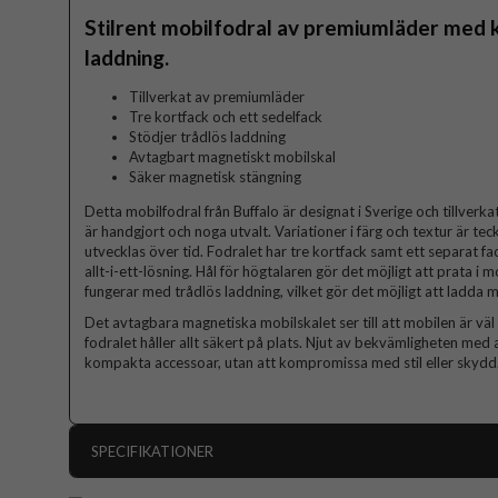
Stilrent mobilfodral av premiumläder med k
laddning.
Tillverkat av premiumläder
Tre kortfack och ett sedelfack
Stödjer trådlös laddning
Avtagbart magnetiskt mobilskal
Säker magnetisk stängning
Detta mobilfodral från Buffalo är designat i Sverige och tillverka
är handgjort och noga utvalt. Variationer i färg och textur är te
utvecklas över tid. Fodralet har tre kortfack samt ett separat fack
allt-i-ett-lösning. Hål för högtalaren gör det möjligt att prata i
fungerar med trådlös laddning, vilket gör det möjligt att ladda m
Det avtagbara magnetiska mobilskalet ser till att mobilen är 
fodralet håller allt säkert på plats. Njut av bekvämligheten me
kompakta accessoar, utan att kompromissa med stil eller skydd
SPECIFIKATIONER
Artikelnummer