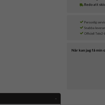
Redo att ski
Personlig servi
Snabba leverans
Officiell Tele2-
När kan jag få min 