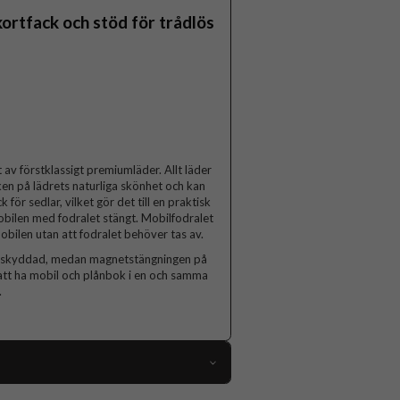
ortfack och stöd för trådlös
t av förstklassigt premiumläder. Allt läder
cken på lädrets naturliga skönhet och kan
 för sedlar, vilket gör det till en praktisk
 mobilen med fodralet stängt. Mobilfodralet
obilen utan att fodralet behöver tas av.
väl skyddad, medan magnetstängningen på
d att ha mobil och plånbok i en och samma
.
115543