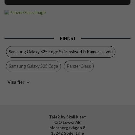
Artikelnummer
107447
Passar till
Samsung Galaxy S25 Edge
Produkttyp
Skärmskydd
FINNS I
Egenskaper
Monteringsram, Privacy
Samsung Galaxy S25 Edge Skärmskydd & Kameraskydd
Färg
Genomskinlig, Svart
Material
Härdat glas
Samsung Galaxy S25 Edge
PanzerGlass
Varumärke
PanzerGlass
Samsung Galaxy
Mobiltillbehör
Visa fler
Tillverkarens art nr
PG46491
EAN
5715685025648
Tele2 by SkalHuset
C/O Lowwi AB
Morabergsvägen 8
15242 Södertälje