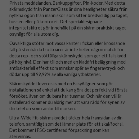
Privata meddelanden. Bankuppgifter. Pin-koder. Med detta
skärmskydd från PanzerGlass är dina hemligheter säkra från
nyfikna ögon från människor som sitter bredvid dig på tåget,
bussen eller på kontoret. Det specialdesignade
integritetsfiltret gör innehållet på din skärm praktiskt taget
osynligt för alla utom dig.
Oavsiktliga stötar mot vassa kanter i fickan eller krossande
fall på stenhårda trottoarer är inte heller någon match för
detta rep- och stöttåliga skärmskydd, som ger ett fallskydd
på hög nivå. Den har till och med en kladdfri beläggning med
antibakteriell effekt som minskar spår av fingeravtryck och
dödar upp till 99,99% av alla vanliga ytbakterier.
Skärmskyddet levereras med en EasyAligner som gör
installationen så enkel att du kan göra det perfekt vid första
försöket, även om du bara har tummar. Och när den väl är
installerad kommer du aldrig mer att vara rädd för synen av
din telefon som ramlar till marken.
Ultra-Wide Fit-skärmskyddet täcker hela framsidan av din
telefon, samtidigt som det lämnar plats för ett skal/fodral.
Det kommer i FSC-certifierad förpackning som kan
återvinnas.