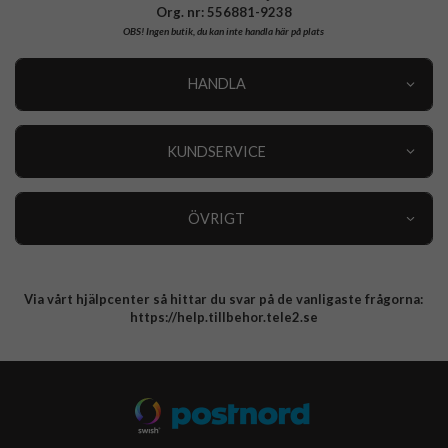
Org. nr: 556881-9238
OBS!
Ingen butik, du kan inte handla här på plats
HANDLA
Outlet
Nyheter
KUNDSERVICE
Varumärken
Kundservice
Specialkategorier
90 dagars öppet köp
ÖVRIGT
Köpevillkor
Om oss
Retur
Om cookies
Via vårt hjälpcenter så hittar du svar på de vanligaste frågorna:
Integritetspolicy
https://help.tillbehor.tele2.se