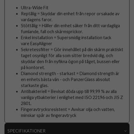
Ultra-Wide Fit
Reptålig = Skyddar din enhet från repor orsakade av
vardagens faror.
Stöttålig = Håller din enhet säker från ditt vardagliga
fumlande, fall och skärmsprickor.
Enkel installation = Supersmidig installation tack
vare EasyAligner
Sekretessfilter = Gör innehållet på din skärm praktiskt
taget osynligt för alla som sitter bredvid dig, och
skyddar den från nyfikna ögon på tåget, bussen eller
på kontoret.
Diamond strength - starkast = Diamond strength är
en enhets bästa vän - och PanzerGlass absolut
starkaste glas.
Antibakteriell = Bevisat döda upp till 99,99 % av alla
vanliga ytbakterier i enlighet med ISO 22196 och JIS Z
2801.
Fingeravtrycksresistent = Avvisar olja och vatten,
minskar spår av fingeravtryck
SPECIFIKATIONER