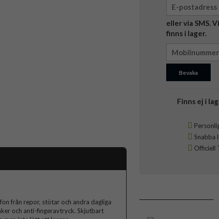
eller via SMS. 
finns i lager.
Bevaka
Finns ej i lag
Personlig
Snabba le
Officiell
on från repor, stötar och andra dagliga
äker och anti-fingeravtryck. Skjutbart