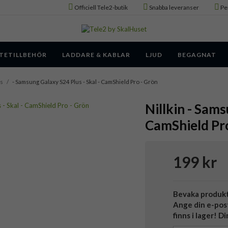
Officiell Tele2-butik
Snabba leveranser
Pe
TETILLBEHÖR
LADDARE & KABLAR
LJUD
BEGAGNAT
us
/
- Samsung Galaxy S24 Plus - Skal - CamShield Pro - Grön
Nillkin - Sams
CamShield Pr
199 kr
Bevaka produk
Ange din e-pos
finns i lager! D