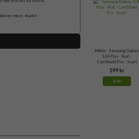
 men inte lätt att lossna.
linsen repor, skador
Nillkin - Samsung Galaxy
98460
S24 Plus - Skal -
CamShield Pro - Svart
Samsung Galaxy S24 Plus
199 kr
Skal
KÖP
Kameraskydd
Grön
Hårdplast (PC), Mjukplast (TPU)
Nillkin
6902048273122