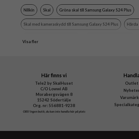
Nillkin
Skal
Gröna skal till Samsung Galaxy S24 Plus
Skal med kameraskydd till Samsung Galaxy S24 Plus
Hårda 
Samsung Galaxy S24 Plus Skal
Samsung Galaxy S24 Plus
Visa fler
Gröna skal
Här finns vi
Handl
Tele2 by SkalHuset
Outlet
C/O Lowwi AB
Nyhete
Morabergsvägen 8
Varumärk
15242 Södertälje
Specialkate
Org. nr: 556881-9238
OBS!
Ingen butik, du kan inte handla här på plats