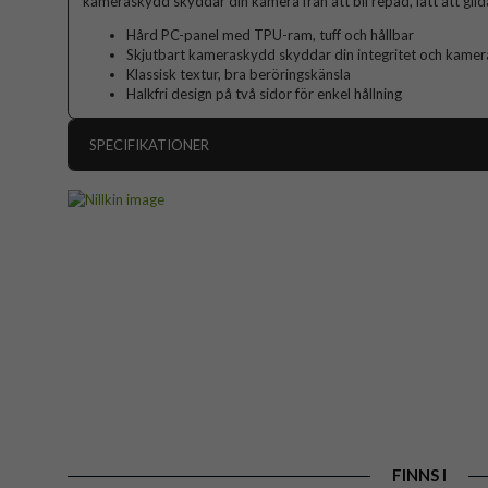
kameraskydd skyddar din kamera från att bli repad, lätt att glida
Hård PC-panel med TPU-ram, tuff och hållbar
Skjutbart kameraskydd skyddar din integritet och kamera
Klassisk textur, bra beröringskänsla
Halkfri design på två sidor för enkel hållning
SPECIFIKATIONER
Artikelnummer
Passar till
Produkttyp
Egenskaper
Färg
Material
Varumärke
EAN
FINNS I