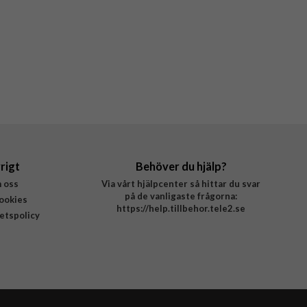
rigt
Behöver du hjälp?
 oss
Via vårt hjälpcenter så hittar du svar
på de vanligaste frågorna:
ookies
https://help.tillbehor.tele2.se
tetspolicy