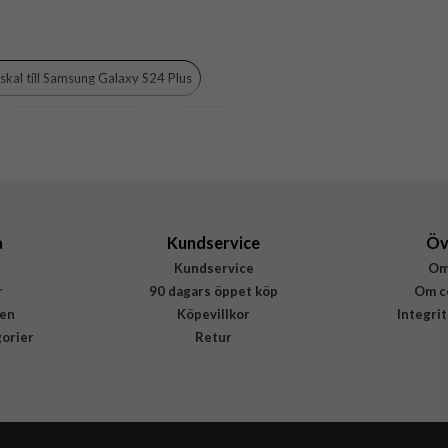
skal till Samsung Galaxy S24 Plus
Skal med kameraskydd
Hårda skal
a
Kundservice
Öv
Kundservice
Om
r
90 dagars öppet köp
Om c
en
Köpevillkor
Integri
gorier
Retur