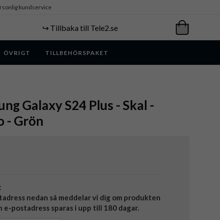
rsonlig kundservice
↪️ Tillbaka till Tele2.se
ÖVRIGT
TILLBEHÖRSPAKET
ung Galaxy S24 Plus - Skal -
o - Grön
t
tadress nedan så meddelar vi dig om produkten
in e-postadress sparas i upp till 180 dagar.