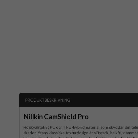
PRODUKTBESKRIVNING
Nillkin CamShield Pro
Högkvalitativt PC och TPU-hybridmaterial som skyddar din telef
skador. Ytans klassiska texturdesign är slitstark, halkfri, damms