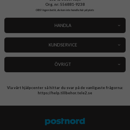
Org. nr: 556881-9238
OBS!
Ingen butik, du kan inte handla här på plats
HANDLA
Outlet
Nyheter
KUNDSERVICE
Varumärken
Kundservice
Specialkategorier
90 dagars öppet köp
ÖVRIGT
Köpevillkor
Om oss
Retur
Om cookies
Via vårt hjälpcenter så hittar du svar på de vanligaste frågorna:
Integritetspolicy
https://help.tillbehor.tele2.se