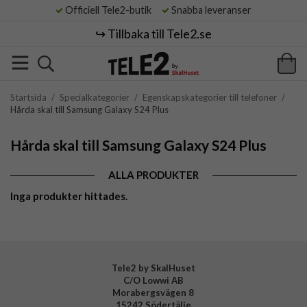
Officiell Tele2-butik
Snabba leveranser
↪️ Tillbaka till Tele2.se
Startsida
/
Specialkategorier
/
Egenskapskategorier till telefoner
/
Hårda skal till Samsung Galaxy S24 Plus
Hårda skal till Samsung Galaxy S24 Plus
ALLA PRODUKTER
Inga produkter hittades.
Tele2 by SkalHuset
C/O Lowwi AB
Morabergsvägen 8
15242 Södertälje