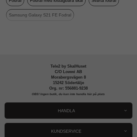
Fodral
Fodral med löstagbara skal
Svarta fodral
Färg
Svart
Material
Hårdplast (PC), Konstläder
Samsung Galaxy S21 FE Fodral
Varumärke
Puro
Samsung Galaxy S21 FE
Puro
Tillverkarens art nr
SGS21FEBOOKC3BLK
EAN
8033830302732
Tele2 by SkalHuset
C/O Lowwi AB
Morabergsvägen 8
15242 Södertälje
Org. nr: 556881-9238
OBS!
Ingen butik, du kan inte handla här på plats
HANDLA
Outlet
Nyheter
KUNDSERVICE
Varumärken