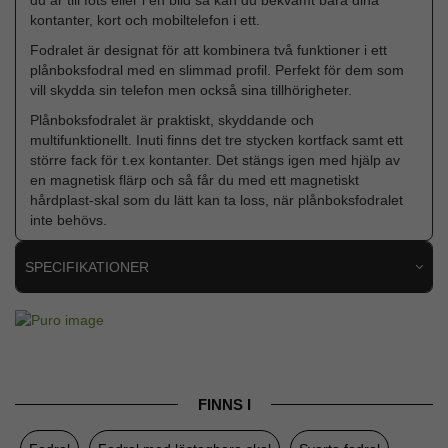
kontanter, kort och mobiltelefon i ett.
Fodralet är designat för att kombinera två funktioner i ett
plånboksfodral med en slimmad profil. Perfekt för dem som
vill skydda sin telefon men också sina tillhörigheter.
Plånboksfodralet är praktiskt, skyddande och
multifunktionellt. Inuti finns det tre stycken kortfack samt ett
större fack för t.ex kontanter. Det stängs igen med hjälp av
en magnetisk flärp och så får du med ett magnetiskt
hårdplast-skal som du lätt kan ta loss, när plånboksfodralet
inte behövs.
SPECIFIKATIONER
Artikelnummer
61355
Passar till
Samsung Galaxy S21 FE
Produkttyp
Fodral
FINNS I
Egenskaper
Kortfack, Löstagbart skal