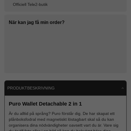
Officiell Tele2-butik
När kan jag få min order?
PRODUKTBESKRIVNING
Puro Wallet Detachable 2 in 1
Är du alltid på språng? Puro förstår dig. De har skapat ett
plånboksfodral med magnetiskt löstagbart skal så du kan
organisera dina nödvändigheter oavsett vart du är. Vare sig
du är till fots eller i en bild så kan du bekvämt bära dina