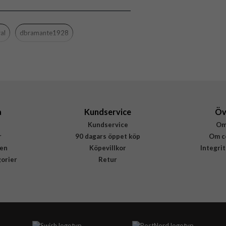
Kortfack, Stativfunktion
Svart
al
dbramante1928
Återvunnen plast, Äkta läder
dbramante1928
CO57GTBL6960
5711428069603
a
Kundservice
Öv
Kundservice
Om
r
90 dagars öppet köp
Om c
en
Köpevillkor
Integri
gorier
Retur