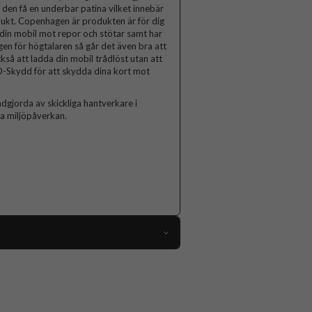
 den få en underbar patina vilket innebär
dukt. Copenhagen är produkten är för dig
din mobil mot repor och stötar samt har
ngen för högtalaren så går det även bra att
kså att ladda din mobil trådlöst utan att
D-Skydd för att skydda dina kort mot
gjorda av skickliga hantverkare i
ta miljöpåverkan.
117668
Samsung Galaxy A57
Fodral