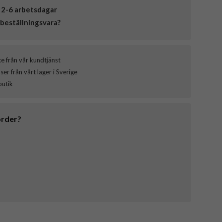
 2-6 arbetsdagar
beställningsvara?
ce från vår kundtjänst
er från vårt lager i Sverige
butik
order?