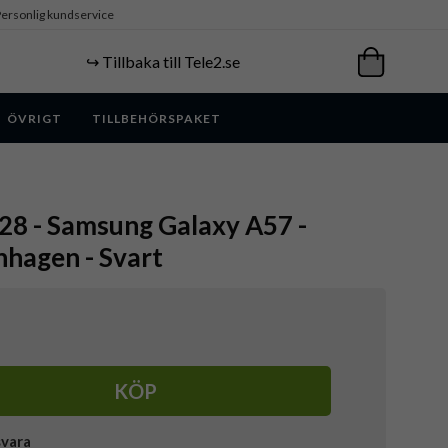
ersonlig kundservice
↪️ Tillbaka till Tele2.se
ÖVRIGT
TILLBEHÖRSPAKET
8 - Samsung Galaxy A57 -
nhagen - Svart
KÖP
svara