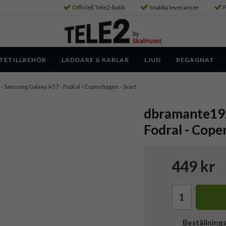
Officiell Tele2-butik
Snabba leveranser
P
TETILLBEHÖR
LADDARE & KABLAR
LJUD
BEGAGNAT
- Samsung Galaxy A57 - Fodral - Copenhagen - Svart
dbramante192
Fodral - Cope
449 kr
Beställning