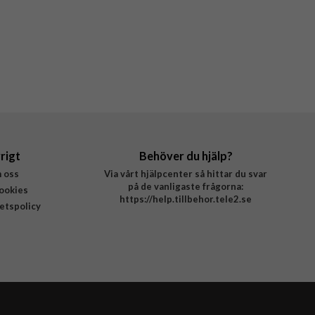
rigt
Behöver du hjälp?
 oss
Via vårt hjälpcenter så hittar du svar
på de vanligaste frågorna:
ookies
https://help.tillbehor.tele2.se
tetspolicy