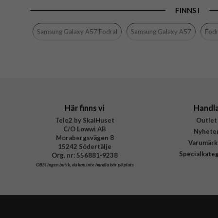
FINNS I
Egenskaper
Färg
Samsung Galaxy A57 Fodral
Samsung Galaxy A57
Fodr
Material
Varumärke
Tillverkarens art nr
EAN
Här finns vi
Handl
Tele2 by SkalHuset
Outlet
C/O Lowwi AB
Nyhete
Morabergsvägen 8
Varumärk
15242 Södertälje
Specialkate
Org. nr: 556881-9238
OBS!
Ingen butik, du kan inte handla här på plats