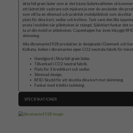
äkta full grain läder som är det bästa läderkvaliteten så kommer
att lädret blir vackrare och mjukare ju mer du använder din pro
som vill ha en slimmad och praktisk mobilplånbok som skyddar 
plats för dina kort, sedlar och kvitton. Tack vare den lilla öppni
prata i mobilen när plånboken är stängd. Självklart funkar det oc
ta ut din mobil ur plånboken. Copenhagen har även inbyggt RFI
skimming.
Alla dbramante1928 produkter är designade i Danmark och hand
Kolkata, Indien i dbramantes egen CO2 neutrala fabrik för mins
Handgjord i Äkta full-grain läder.
Tillverkad i CO2 neutral fabrik.
Plats för 3 kreditkort och sedlar.
Slimmad design.
RFID-Skydd för att skydda dina kort mot skimming.
Funkar med trådlös laddning.
SPECIFIKATIONER
Artikelnummer
Passar till
Produkttyp