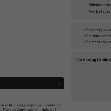
Skickas inom
Vad betyder 
Personlig servi
Snabba leverans
Officiell Tele2-
När kan jag få min 
n en tunn, snygg, elegant och skyddande
lar. Eftersom Copenhagen är handgjord i