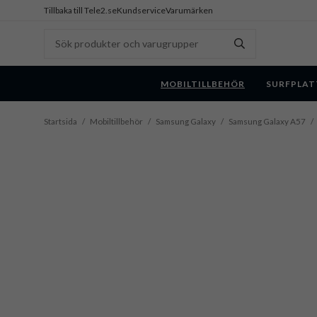
Tillbaka till Tele2.se
Kundservice
Varumärken
MOBILTILLBEHÖR
SURFPLAT
Startsida
/
Mobiltillbehör
/
Samsung Galaxy
/
Samsung Galaxy A57
/