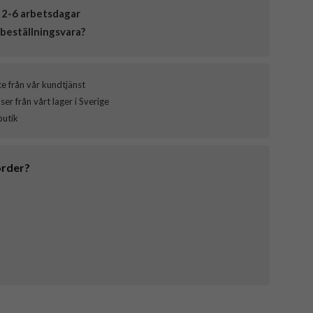
 2-6 arbetsdagar
beställningsvara?
ce från vår kundtjänst
er från vårt lager i Sverige
butik
order?