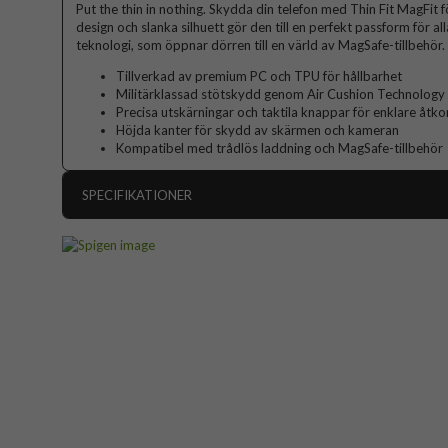
Put the thin in nothing. Skydda din telefon med Thin Fit MagFit f
design och slanka silhuett gör den till en perfekt passform för al
teknologi, som öppnar dörren till en värld av MagSafe-tillbehör.
Tillverkad av premium PC och TPU för hållbarhet
Militärklassad stötskydd genom Air Cushion Technology
Precisa utskärningar och taktila knappar för enklare åtk
Höjda kanter för skydd av skärmen och kameran
Kompatibel med trådlös laddning och MagSafe-tillbehör
SPECIFIKATIONER
Artikelnummer
Passar till
Produkttyp
Egenskaper
Färg
Material
Varumärke