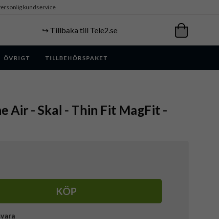
ersonlig kundservice
↪️ Tillbaka till Tele2.se
ÖVRIGT
TILLBEHÖRSPAKET
e Air - Skal - Thin Fit MagFit -
KÖP
svara