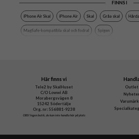
FINNS I
Tillverkarens art nr
EAN
iPhone Air Skal
iPhone Air
Skal
Gråa skal
Hårda
MagSafe-kompatibla skal och fodral
Spigen
Här finns vi
Handl
Tele2 by SkalHuset
Outlet
C/O Lowwi AB
Nyhete
Morabergsvägen 8
Varumärk
15242 Södertälje
Specialkate
Org. nr: 556881-9238
OBS!
Ingen butik, du kan inte handla här på plats