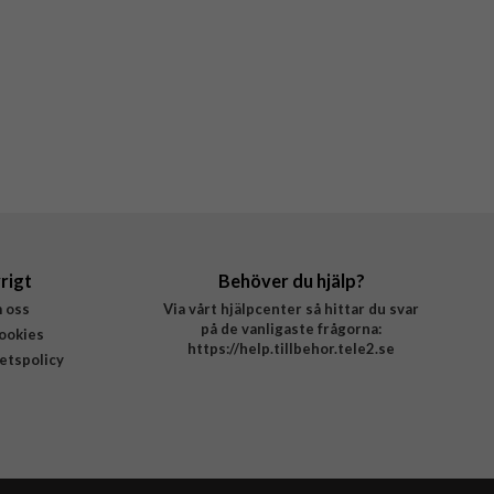
rigt
Behöver du hjälp?
 oss
Via vårt hjälpcenter så hittar du svar
på de vanligaste frågorna:
ookies
https://help.tillbehor.tele2.se
tetspolicy