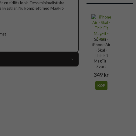
ör en tidlös look. Dess minimalistiska
la livsstilar. Nu komplett med MagFit-
omst
Spigen -
iPhone Air
- Skal -
Thin Fit
MagFit -
Svart
113581
349 kr
iPhone Air
KÖP
Skal
MagSafe-kompatibel
Grå
Hårdplast (PC), Mjukplast (TPU)
Spigen