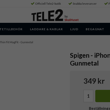
Officiell Tele2-butik
Snabba leveranser
P
TETILLBEHÖR
LADDARE & KABLAR
LJUD
BEGAGNAT
- Thin Fit MagFit - Gunmetal
Spigen - iPhon
Gunmetal
349 kr
Beställning