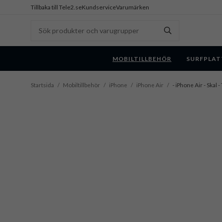
Tillbaka till Tele2.se
Kundservice
Varumärken
MOBILTILLBEHÖR
SURFPLAT
Startsida
/
Mobiltillbehör
/
iPhone
/
iPhone Air
/
- iPhone Air - Skal 