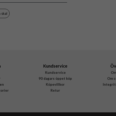
ACS10308
8800283314403
 skal
a
Kundservice
Öv
Kundservice
Om
r
90 dagars öppet köp
Om c
en
Köpevillkor
Integri
gorier
Retur