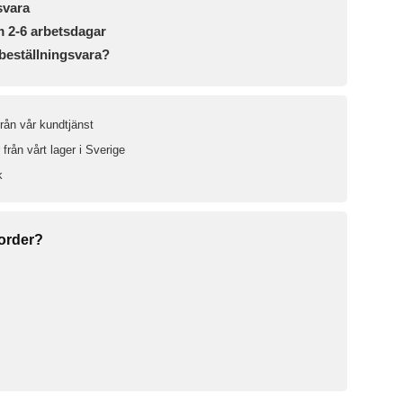
svara
m 2-6 arbetsdagar
beställningsvara?
från vår kundtjänst
från vårt lager i Sverige
k
 order?