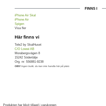
FINNS I
iPhone Air Skal
iPhone Air
Spigen
Visa fler
Här finns vi
Tele2 by SkalHuset
C/O Lowwi AB
Morabergsvägen 8
15242 Södertälje
Org. nr: 556881-9238
OBS!
Ingen butik, du kan inte handla här på plats
Produkten har blivit tillagd i varukorgen