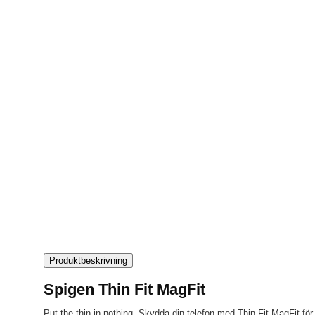
Produktbeskrivning
Spigen Thin Fit MagFit
Put the thin in nothing. Skydda din telefon med Thin Fit MagFit för