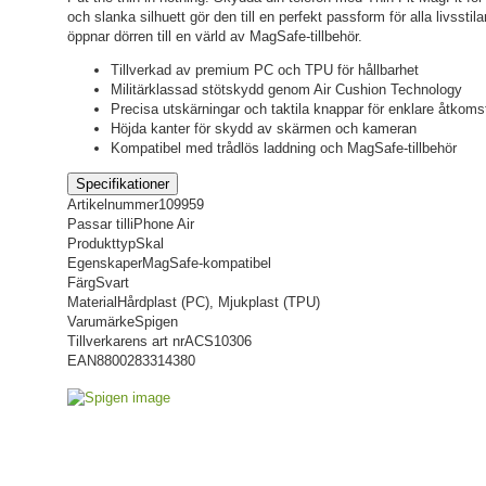
och slanka silhuett gör den till en perfekt passform för alla livsst
öppnar dörren till en värld av MagSafe-tillbehör.
Tillverkad av premium PC och TPU för hållbarhet
Militärklassad stötskydd genom Air Cushion Technology
Precisa utskärningar och taktila knappar för enklare åtkoms
Höjda kanter för skydd av skärmen och kameran
Kompatibel med trådlös laddning och MagSafe-tillbehör
Specifikationer
Artikelnummer
109959
Passar till
iPhone Air
Produkttyp
Skal
Egenskaper
MagSafe-kompatibel
Färg
Svart
Material
Hårdplast (PC), Mjukplast (TPU)
Varumärke
Spigen
Tillverkarens art nr
ACS10306
EAN
8800283314380