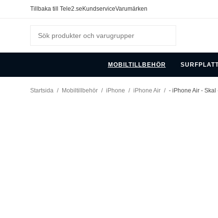
Tillbaka till Tele2.se
Kundservice
Varumärken
MOBILTILLBEHÖR
SURFPLAT
Startsida
/
Mobiltillbehör
/
iPhone
/
iPhone Air
/
- iPhone Air - Skal 