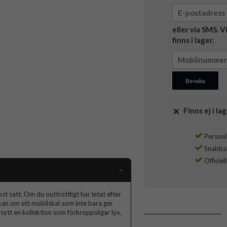
eller via SMS. 
finns i lager.
Bevaka
Finns ej i lag
Personli
Snabba l
Officiel
t sätt. Om du outtröttligt har letat efter
skan om ett mobilskal som inte bara ger
ytt en kollektion som förkroppsligar lyx,