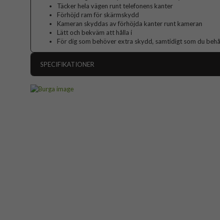
Täcker hela vägen runt telefonens kanter
Förhöjd ram för skärmskydd
Kameran skyddas av förhöjda kanter runt kameran
Lätt och bekväm att hålla i
För dig som behöver extra skydd, samtidigt som du behåll
SPECIFIKATIONER
Artikelnummer
Passar till
Produkttyp
Färg
Material
Varumärke
Tillverkarens art nr
EAN