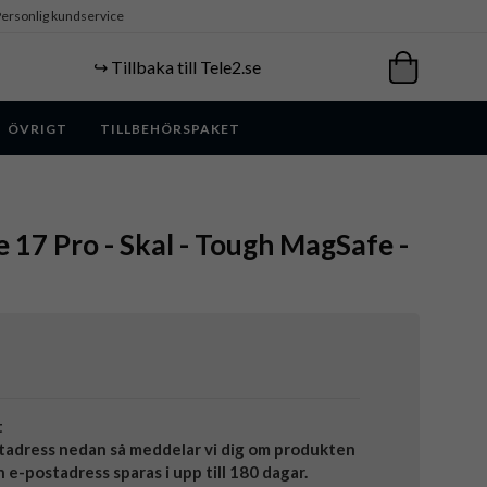
ersonlig kundservice
↪️ Tillbaka till Tele2.se
ÖVRIGT
TILLBEHÖRSPAKET
e 17 Pro - Skal - Tough MagSafe -
t
tadress nedan så meddelar vi dig om produkten
in e-postadress sparas i upp till 180 dagar.