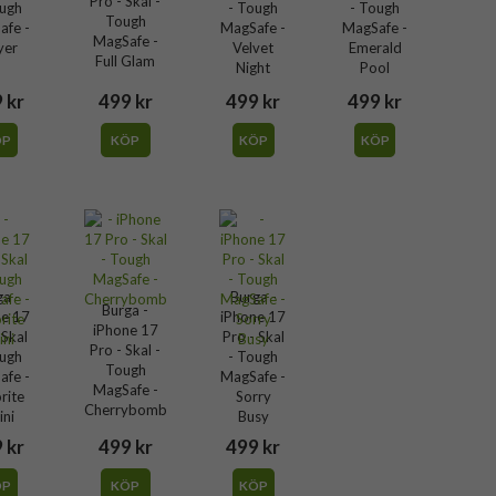
Pro - Skal -
ough
- Tough
- Tough
Tough
afe -
MagSafe -
MagSafe -
MagSafe -
yer
Velvet
Emerald
Full Glam
Night
Pool
 kr
499 kr
499 kr
499 kr
ÖP
KÖP
KÖP
KÖP
ga -
Burga -
Burga -
ne 17
iPhone 17
iPhone 17
 Skal
Pro - Skal
Pro - Skal -
ough
- Tough
Tough
afe -
MagSafe -
MagSafe -
rite
Sorry
Cherrybomb
ini
Busy
 kr
499 kr
499 kr
ÖP
KÖP
KÖP