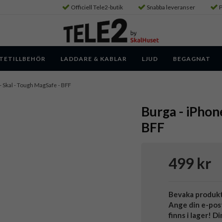
Officiell Tele2-butik
Snabba leveranser
P
TETILLBEHÖR
LADDARE & KABLAR
LJUD
BEGAGNAT
- Skal - Tough MagSafe - BFF
Burga - iPhon
BFF
499 kr
Bevaka produk
Ange din e-pos
finns i lager! D