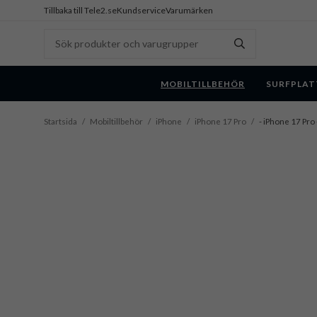
Tillbaka till Tele2.se
Kundservice
Varumärken
MOBILTILLBEHÖR
SURFPLAT
Startsida
/
Mobiltillbehör
/
iPhone
/
iPhone 17 Pro
/
- iPhone 17 Pro 