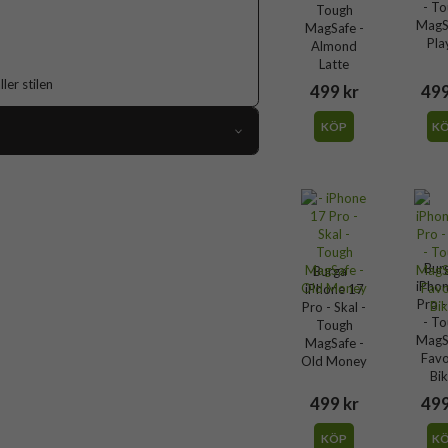
- T
Tough
MagS
MagSafe -
Pla
Almond
Latte
er stilen
499 kr
499
KÖP
K
119031
iPhone 17 Pro
Skal
Flerfärgad
Bur
Burga -
iPho
iPhone 17
Hårdplast (PC), Mjukplast (TPU)
Pro -
Pro - Skal -
- T
Tough
Burga
MagS
MagSafe -
Favo
Old Money
144747
Bik
4772241447475
499 kr
499
KÖP
K