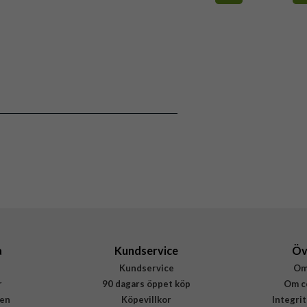
a
Kundservice
Öv
Kundservice
Om
r
90 dagars öppet köp
Om c
en
Köpevillkor
Integri