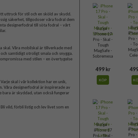
t uttryck för stil och en sköld av skydd.
ssig säkerhet, tillgodoser våra fodral dem
a designerfodral till söta fodral – vårt
Bur
Burga -
lar.
iPho
iPhone 17
Pro -
Pro - Skal -
- T
Tough
skal. Våra mobilskal är tillverkade med
MagS
MagSafe -
a och samtidigt otroligt smala och snygga.
Cele
Sobremesa
 kompromissa med stilen – en övertygelse
499 kr
499
KÖP
K
arje skal i vår kollektion har en unik,
n. Våra designerfodral är inspirerade av
te bara är skyddad, utan också fungerar
 vild, förbli listig och lev livet som en
Bur
Burga -
iPho
iPhone 17
Pro -
Pro - Skal -