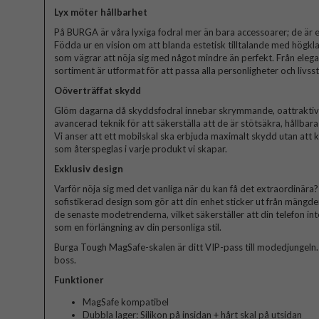
Lyx möter hållbarhet
På BURGA är våra lyxiga fodral mer än bara accessoarer; de är et
Födda ur en vision om att blanda estetisk tilltalande med högkla
som vägrar att nöja sig med något mindre än perfekt. Från elegant
sortiment är utformat för att passa alla personligheter och livssti
Oöverträffat skydd
Glöm dagarna då skyddsfodral innebar skrymmande, oattraktiva 
avancerad teknik för att säkerställa att de är stötsäkra, hållbar
Vi anser att ett mobilskal ska erbjuda maximalt skydd utan att
som återspeglas i varje produkt vi skapar.
Exklusiv design
Varför nöja sig med det vanliga när du kan få det extraordinära? V
sofistikerad design som gör att din enhet sticker ut från mängde
de senaste modetrenderna, vilket säkerställer att din telefon in
som en förlängning av din personliga stil.
Burga Tough MagSafe-skalen är ditt VIP-pass till modedjungeln. Bli
boss.
Funktioner
MagSafe kompatibel
Dubbla lager: Silikon på insidan + hårt skal på utsidan