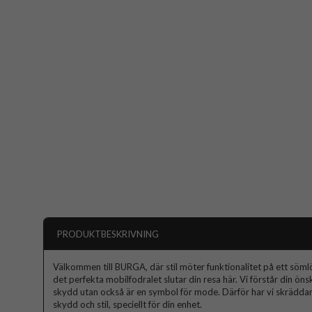
PRODUKTBESKRIVNING
Välkommen till BURGA, där stil möter funktionalitet på ett sömlös
det perfekta mobilfodralet slutar din resa här. Vi förstår din ön
skydd utan också är en symbol för mode. Därför har vi skräddars
skydd och stil, speciellt för din enhet.