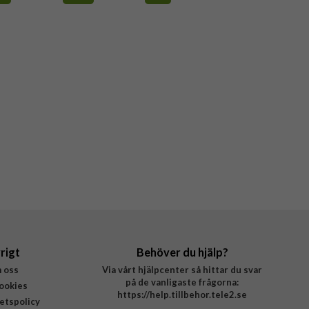
rigt
Behöver du hjälp?
 oss
Via vårt hjälpcenter så hittar du svar
på de vanligaste frågorna:
ookies
https://help.tillbehor.tele2.se
tetspolicy