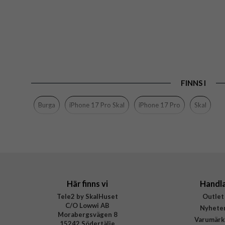
FINNS I
Burga
iPhone 17 Pro Skal
iPhone 17 Pro
Skal
Här finns vi
Handl
Tele2 by SkalHuset
Outlet
C/O Lowwi AB
Nyhete
Morabergsvägen 8
Varumärk
15242 Södertälje