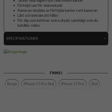
Täcker hela vägen runt telefonens kanter
Förhöjd ram för skärmskydd
Kameran skyddas av förhöjda kanter runt kameran
Lätt och bekväm att hålla i
För dig som behöver extra skydd, samtidigt som du
behåller stilen
SPECIFIKATIONER
Artikelnummer
119022
Passar till
iPhone 17 Pro
Produkttyp
Skal
FINNS I
Färg
Flerfärgad
Burga
iPhone 17 Pro Skal
iPhone 17 Pro
Skal
Material
Hårdplast (PC), Mjukplast (TPU)
Varumärke
Burga
Tillverkarens art nr
142239
EAN
4772241422397