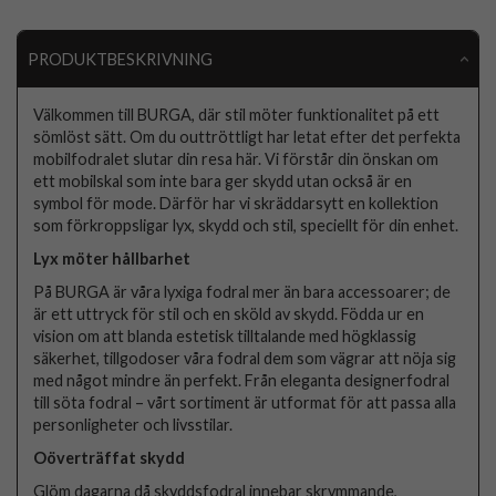
PRODUKTBESKRIVNING
Välkommen till BURGA, där stil möter funktionalitet på ett
sömlöst sätt. Om du outtröttligt har letat efter det perfekta
mobilfodralet slutar din resa här. Vi förstår din önskan om
ett mobilskal som inte bara ger skydd utan också är en
symbol för mode. Därför har vi skräddarsytt en kollektion
som förkroppsligar lyx, skydd och stil, speciellt för din enhet.
Lyx möter hållbarhet
På BURGA är våra lyxiga fodral mer än bara accessoarer; de
är ett uttryck för stil och en sköld av skydd. Födda ur en
vision om att blanda estetisk tilltalande med högklassig
säkerhet, tillgodoser våra fodral dem som vägrar att nöja sig
med något mindre än perfekt. Från eleganta designerfodral
till söta fodral – vårt sortiment är utformat för att passa alla
personligheter och livsstilar.
Oöverträffat skydd
Glöm dagarna då skyddsfodral innebar skrymmande,