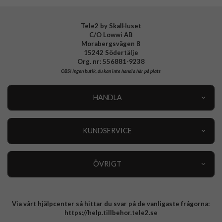
Tele2 by SkalHuset
C/O Lowwi AB
Morabergsvägen 8
15242 Södertälje
Org. nr: 556881-9238
OBS!
Ingen butik, du kan inte handla här på plats
HANDLA
Outlet
Nyheter
KUNDSERVICE
Varumärken
Kundservice
Specialkategorier
90 dagars öppet köp
ÖVRIGT
Köpevillkor
Om oss
Retur
Om cookies
Via vårt hjälpcenter så hittar du svar på de vanligaste frågorna:
Integritetspolicy
https://help.tillbehor.tele2.se