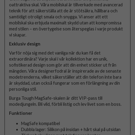
oattraktiva skal. Våra mobilskal är tillverkade med avancerad
teknik för att säkerställa att de är stötsäkra, hållbara och
samtidigt otroligt smala och snygga. Vi anser att ett
mobilskal ska erbjuda maximalt skydd utan att kompromissa
med stilen – en övertygelse som återspeglas i varje produkt
vi skapar.
Exklusiv design
Varför nöja sig med det vanliga när du kan få det
extraordinära? Varje skal i vår kollektion har en unik,
sofistikerad design som gör att din enhet sticker ut från
mängden. Våra designerfodral är inspirerade av de senaste
modetrenderna, vilket säkerställer att din telefon inte bara
är skyddad, utan också fungerar som en förlängning av din
personliga stil.
Burga Tough MagSafe-skalen är ditt VIP-pass till
modedjungeln. Bli vild, förbli listig och lev livet som en boss.
Funktioner
MagSafe kompatibel
Dubbla lager: Silikon på insidan + hårt skal på utsidan