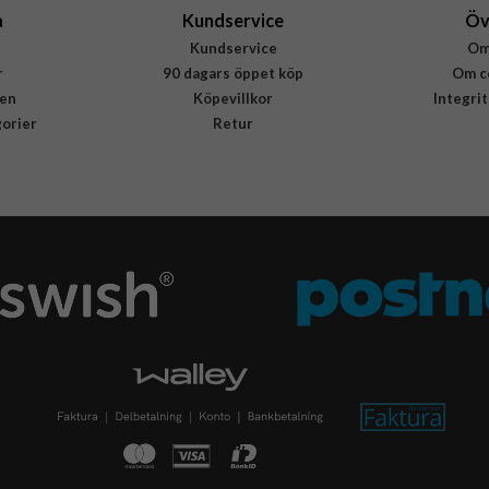
a
Kundservice
Öv
Kundservice
Om
r
90 dagars öppet köp
Om c
en
Köpevillkor
Integri
gorier
Retur