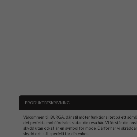
PRODUKTBESKRIVNING
Välkommen till BURGA, där stil möter funktionalitet på ett sömlös
det perfekta mobilfodralet slutar din resa här. Vi förstår din ön
skydd utan också är en symbol för mode. Därför har vi skräddars
skydd och stil, speciellt för din enhet.