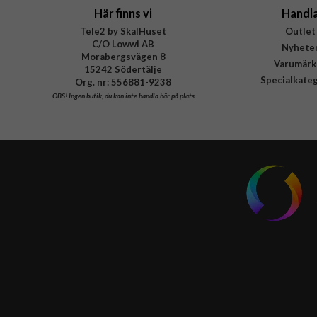
Här finns vi
Handl
Tele2 by SkalHuset
Outlet
C/O Lowwi AB
Nyhete
Morabergsvägen 8
Varumärk
15242 Södertälje
Specialkate
Org. nr: 556881-9238
OBS!
Ingen butik, du kan inte handla här på plats