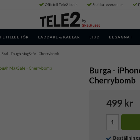
Officiell Tele2-butik
Snabba leveranser
P
TETILLBEHÖR
LADDARE & KABLAR
LJUD
BEGAGNAT
 - Skal - Tough MagSafe - Cherrybomb
Burga - iPhon
Cherrybomb
499 kr
Beställning