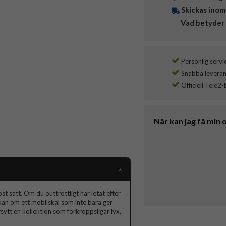
Skickas inom
Vad betyder 
Personlig servi
Snabba leverans
Officiell Tele2-
När kan jag få min 
t sätt. Om du outtröttligt har letat efter
skan om ett mobilskal som inte bara ger
ytt en kollektion som förkroppsligar lyx,