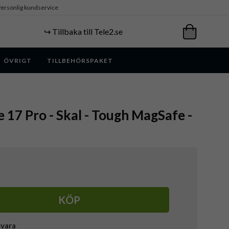
ersonlig kundservice
↪️ Tillbaka till Tele2.se
ÖVRIGT
TILLBEHÖRSPAKET
e 17 Pro - Skal - Tough MagSafe -
KÖP
svara