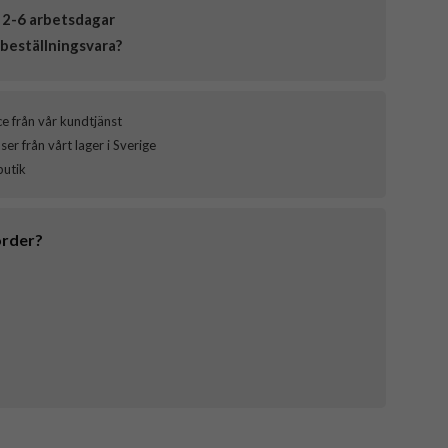
 2-6 arbetsdagar
beställningsvara?
ce från vår kundtjänst
er från vårt lager i Sverige
butik
order?