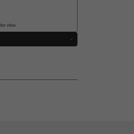
er stilen
119033
iPhone 17 Pro
Skal
Flerfärgad
Hårdplast (PC), Mjukplast (TPU)
Burga
143471
4772241434710