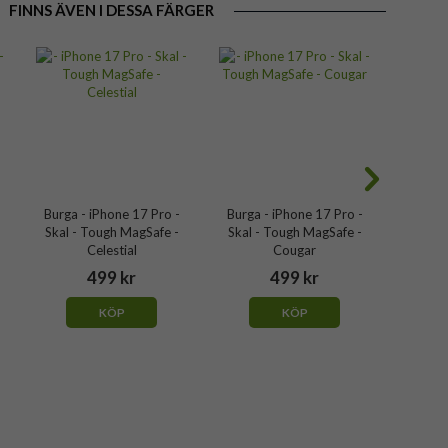
FINNS ÄVEN I DESSA FÄRGER
Burga - iPhone 17 Pro -
Burga - iPhone 17 Pro -
Burga 
Skal - Tough MagSafe -
Skal - Tough MagSafe -
Skal -
Celestial
Cougar
499 kr
499 kr
KÖP
KÖP