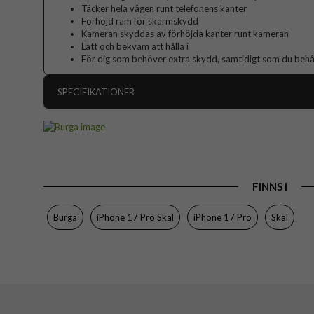
Täcker hela vägen runt telefonens kanter
Förhöjd ram för skärmskydd
Kameran skyddas av förhöjda kanter runt kameran
Lätt och bekväm att hålla i
För dig som behöver extra skydd, samtidigt som du behåll
SPECIFIKATIONER
Artikelnummer
Passar till
Produkttyp
FINNS I
Färg
Material
Burga
iPhone 17 Pro Skal
iPhone 17 Pro
Skal
Varumärke
Tillverkarens art nr
EAN