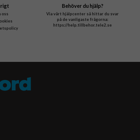
rigt
Behöver du hjälp?
 oss
Via vårt hjälpcenter så hittar du svar
på de vanligaste frågorna:
ookies
https://help.tillbehor.tele2.se
tetspolicy