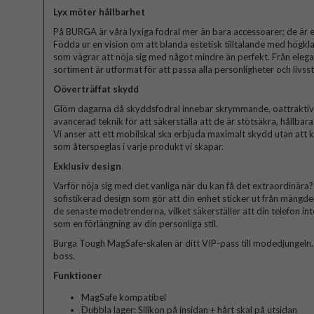
Lyx möter hållbarhet
På BURGA är våra lyxiga fodral mer än bara accessoarer; de är et
Födda ur en vision om att blanda estetisk tilltalande med högkla
som vägrar att nöja sig med något mindre än perfekt. Från elegant
sortiment är utformat för att passa alla personligheter och livssti
Oöverträffat skydd
Glöm dagarna då skyddsfodral innebar skrymmande, oattraktiva 
avancerad teknik för att säkerställa att de är stötsäkra, hållbar
Vi anser att ett mobilskal ska erbjuda maximalt skydd utan att
som återspeglas i varje produkt vi skapar.
Exklusiv design
Varför nöja sig med det vanliga när du kan få det extraordinära? V
sofistikerad design som gör att din enhet sticker ut från mängde
de senaste modetrenderna, vilket säkerställer att din telefon in
som en förlängning av din personliga stil.
Burga Tough MagSafe-skalen är ditt VIP-pass till modedjungeln. Bli
boss.
Funktioner
MagSafe kompatibel
Dubbla lager: Silikon på insidan + hårt skal på utsidan