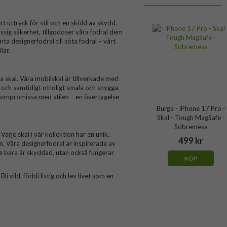
t uttryck för stil och en sköld av skydd.
ssig säkerhet, tillgodoser våra fodral dem
a designerfodral till söta fodral – vårt
lar.
skal. Våra mobilskal är tillverkade med
a och samtidigt otroligt smala och snygga.
 kompromissa med stilen – en övertygelse
Burga - iPhone 17 Pro -
Skal - Tough MagSafe -
Sobremesa
arje skal i vår kollektion har en unik,
499 kr
n. Våra designerfodral är inspirerade av
te bara är skyddad, utan också fungerar
KÖP
 vild, förbli listig och lev livet som en