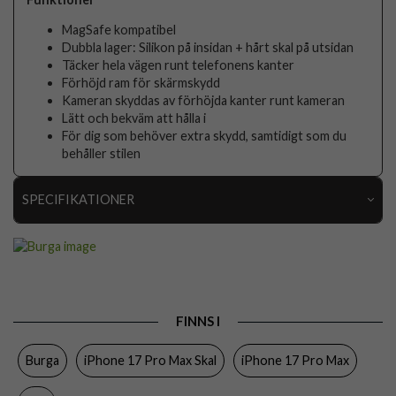
MagSafe kompatibel
Dubbla lager: Silikon på insidan + hårt skal på utsidan
Täcker hela vägen runt telefonens kanter
Förhöjd ram för skärmskydd
Kameran skyddas av förhöjda kanter runt kameran
Lätt och bekväm att hålla i
För dig som behöver extra skydd, samtidigt som du
behåller stilen
SPECIFIKATIONER
Artikelnummer
119000
Passar till
iPhone 17 Pro Max
Produkttyp
Skal
FINNS I
Färg
Flerfärgad
Burga
iPhone 17 Pro Max Skal
iPhone 17 Pro Max
Material
Hårdplast (PC), Mjukplast (TPU)
Varumärke
Burga