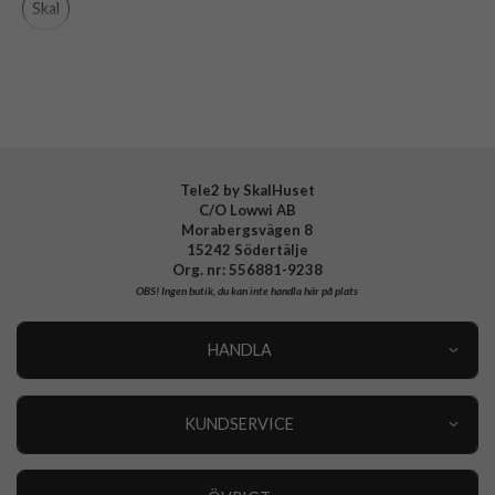
Skal
Tillverkarens art nr
139015
EAN
4772241390153
Tele2 by SkalHuset
C/O Lowwi AB
Morabergsvägen 8
15242 Södertälje
Org. nr: 556881-9238
OBS!
Ingen butik, du kan inte handla här på plats
HANDLA
Outlet
Nyheter
KUNDSERVICE
Varumärken
Kundservice
Specialkategorier
90 dagars öppet köp