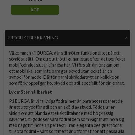
KÖP
PRODUKTBESKRIVNING
Välkommen till BURGA, där stil möter funktionalitet på ett
sömlöst sätt. Om du outtröttligt har letat efter det perfekta
mobilfodralet slutar din resa här. Vi förstår din önskan om
ett mobilskal som inte bara ger skydd utan också är en
symbol för mode. Därför har vi skräddarsytt en kollektion
som förkroppsligar lyx, skydd och stil, speciellt för din enhet.
Lyx möter hållbarhet
På BURGA är våra lyxiga fodral mer än bara accessoarer; de
är ett uttryck för stil och en sköld av skydd. Födda ur en
vision om att blanda estetisk tilltalande med högklassig
säkerhet, tillgodoser våra fodral dem som vägrar att nöja sig
med något mindre än perfekt. Från eleganta designerfodral
till söta fodral – vårt sortiment är utformat för att passa alla