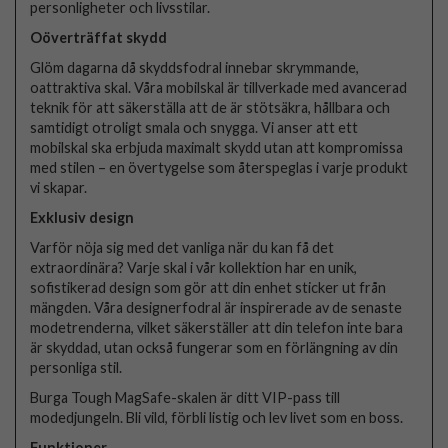
personligheter och livsstilar.
Oöverträffat skydd
Glöm dagarna då skyddsfodral innebar skrymmande,
oattraktiva skal. Våra mobilskal är tillverkade med avancerad
teknik för att säkerställa att de är stötsäkra, hållbara och
samtidigt otroligt smala och snygga. Vi anser att ett
mobilskal ska erbjuda maximalt skydd utan att kompromissa
med stilen – en övertygelse som återspeglas i varje produkt
vi skapar.
Exklusiv design
Varför nöja sig med det vanliga när du kan få det
extraordinära? Varje skal i vår kollektion har en unik,
sofistikerad design som gör att din enhet sticker ut från
mängden. Våra designerfodral är inspirerade av de senaste
modetrenderna, vilket säkerställer att din telefon inte bara
är skyddad, utan också fungerar som en förlängning av din
personliga stil.
Burga Tough MagSafe-skalen är ditt VIP-pass till
modedjungeln. Bli vild, förbli listig och lev livet som en boss.
Funktioner