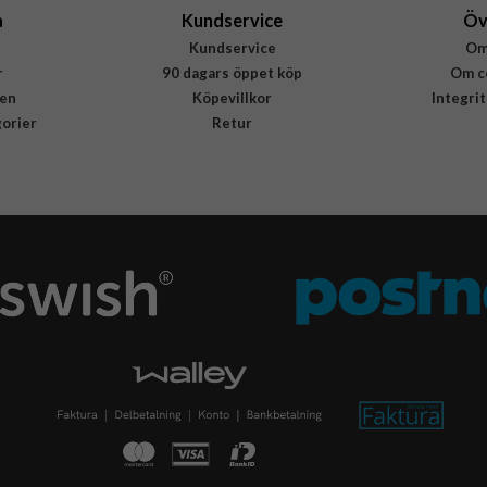
a
Kundservice
Öv
Kundservice
Om
r
90 dagars öppet köp
Om c
en
Köpevillkor
Integri
gorier
Retur