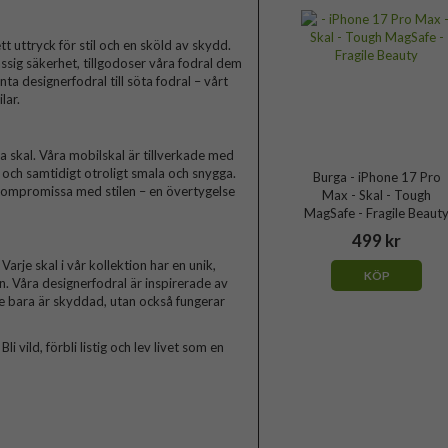
t uttryck för stil och en sköld av skydd.
ssig säkerhet, tillgodoser våra fodral dem
a designerfodral till söta fodral – vårt
lar.
skal. Våra mobilskal är tillverkade med
a och samtidigt otroligt smala och snygga.
Burga - iPhone 17 Pro
 kompromissa med stilen – en övertygelse
Max - Skal - Tough
MagSafe - Fragile Beaut
499 kr
arje skal i vår kollektion har en unik,
KÖP
n. Våra designerfodral är inspirerade av
te bara är skyddad, utan också fungerar
 vild, förbli listig och lev livet som en