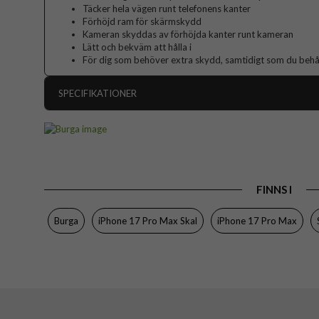
Täcker hela vägen runt telefonens kanter
Förhöjd ram för skärmskydd
Kameran skyddas av förhöjda kanter runt kameran
Lätt och bekväm att hålla i
För dig som behöver extra skydd, samtidigt som du behåll
SPECIFIKATIONER
Artikelnummer
Passar till
Produkttyp
FINNS I
Färg
Material
Burga
iPhone 17 Pro Max Skal
iPhone 17 Pro Max
Varumärke
Tillverkarens art nr
EAN