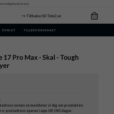
ersonlig kundservice
↪️ Tillbaka till Tele2.se
ÖVRIGT
TILLBEHÖRSPAKET
e 17 Pro Max - Skal - Tough
yer
t
tadress nedan så meddelar vi dig om produkten
in e-postadress sparas i upp till 180 dagar.