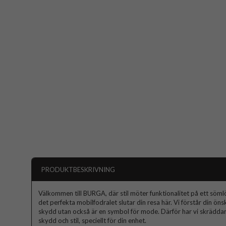
PRODUKTBESKRIVNING
Välkommen till BURGA, där stil möter funktionalitet på ett sömlös
det perfekta mobilfodralet slutar din resa här. Vi förstår din ön
skydd utan också är en symbol för mode. Därför har vi skräddars
skydd och stil, speciellt för din enhet.