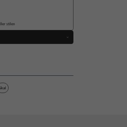
er stilen
118999
iPhone 17 Pro Max
Skal
Flerfärgad
Hårdplast (PC), Mjukplast (TPU)
Skal
Burga
138167
4772241381670