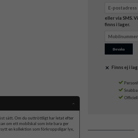
eller via SMS. 
finns i lager.
Bevaka
Finns ej i lag
Personli
Snabba l
Officiel
t sätt. Om du outtröttligt har letat efter
skan om ett mobilskal som inte bara ger
ytt en kollektion som förkroppsligar lyx,