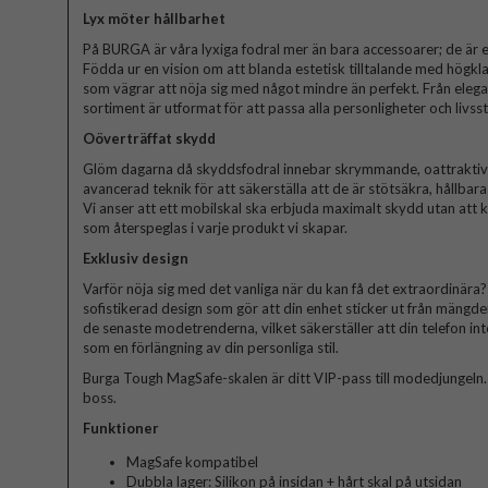
Lyx möter hållbarhet
På BURGA är våra lyxiga fodral mer än bara accessoarer; de är et
Födda ur en vision om att blanda estetisk tilltalande med högkla
som vägrar att nöja sig med något mindre än perfekt. Från elegant
sortiment är utformat för att passa alla personligheter och livssti
Oöverträffat skydd
Glöm dagarna då skyddsfodral innebar skrymmande, oattraktiva 
avancerad teknik för att säkerställa att de är stötsäkra, hållbar
Vi anser att ett mobilskal ska erbjuda maximalt skydd utan att
som återspeglas i varje produkt vi skapar.
Exklusiv design
Varför nöja sig med det vanliga när du kan få det extraordinära? V
sofistikerad design som gör att din enhet sticker ut från mängde
de senaste modetrenderna, vilket säkerställer att din telefon in
som en förlängning av din personliga stil.
Burga Tough MagSafe-skalen är ditt VIP-pass till modedjungeln. Bli
boss.
Funktioner
MagSafe kompatibel
Dubbla lager: Silikon på insidan + hårt skal på utsidan