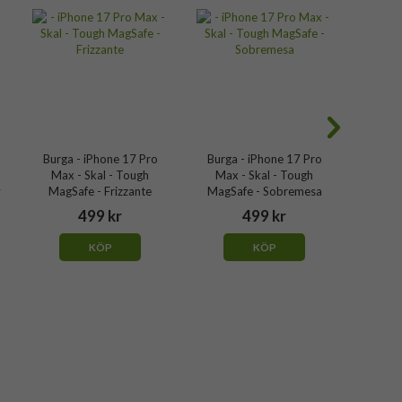
Burga - iPhone 17 Pro
Burga - iPhone 17 Pro
Burga
Max - Skal - Tough
Max - Skal - Tough
Max 
y
MagSafe - Frizzante
MagSafe - Sobremesa
MagS
499 kr
499 kr
KÖP
KÖP