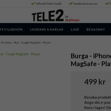
Officiell Tele2-butik
Snabba leveranser
P
TETILLBEHÖR
LADDARE & KABLAR
LJUD
BEGAGNAT
 Pro Max - Skal - Tough MagSafe - Player
Burga - iPhon
MagSafe - Pla
499 kr
Bevaka produk
Ange din e-pos
finns i lager! D