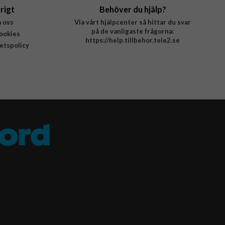
rigt
Behöver du hjälp?
 oss
Via vårt hjälpcenter så hittar du svar
på de vanligaste frågorna:
ookies
https://help.tillbehor.tele2.se
tetspolicy