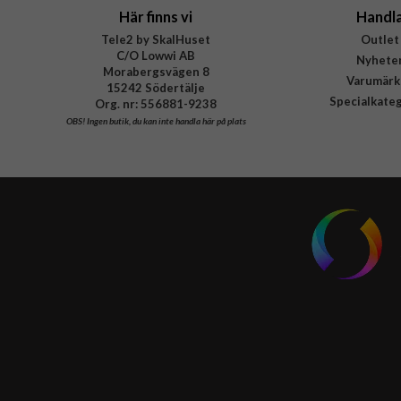
Här finns vi
Handl
Tele2 by SkalHuset
Outlet
C/O Lowwi AB
Nyhete
Morabergsvägen 8
Varumärk
15242 Södertälje
Specialkate
Org. nr: 556881-9238
OBS!
Ingen butik, du kan inte handla här på plats