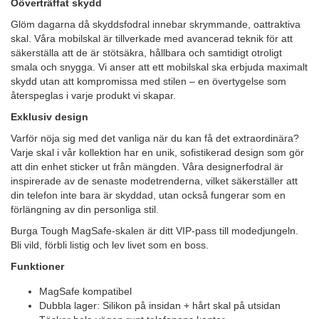
Oöverträffat skydd
Glöm dagarna då skyddsfodral innebar skrymmande, oattraktiva
skal. Våra mobilskal är tillverkade med avancerad teknik för att
säkerställa att de är stötsäkra, hållbara och samtidigt otroligt
smala och snygga. Vi anser att ett mobilskal ska erbjuda maximalt
skydd utan att kompromissa med stilen – en övertygelse som
återspeglas i varje produkt vi skapar.
Exklusiv design
Varför nöja sig med det vanliga när du kan få det extraordinära?
Varje skal i vår kollektion har en unik, sofistikerad design som gör
att din enhet sticker ut från mängden. Våra designerfodral är
inspirerade av de senaste modetrenderna, vilket säkerställer att
din telefon inte bara är skyddad, utan också fungerar som en
förlängning av din personliga stil.
Burga Tough MagSafe-skalen är ditt VIP-pass till modedjungeln.
Bli vild, förbli listig och lev livet som en boss.
Funktioner
MagSafe kompatibel
Dubbla lager: Silikon på insidan + hårt skal på utsidan