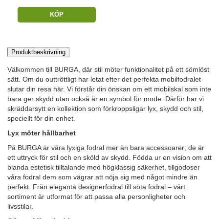
KÖP
Produktbeskrivning
Välkommen till BURGA, där stil möter funktionalitet på ett sömlöst
sätt. Om du outtröttligt har letat efter det perfekta mobilfodralet
slutar din resa här. Vi förstår din önskan om ett mobilskal som inte
bara ger skydd utan också är en symbol för mode. Därför har vi
skräddarsytt en kollektion som förkroppsligar lyx, skydd och stil,
speciellt för din enhet.
Lyx möter hållbarhet
På BURGA är våra lyxiga fodral mer än bara accessoarer; de är
ett uttryck för stil och en sköld av skydd. Födda ur en vision om att
blanda estetisk tilltalande med högklassig säkerhet, tillgodoser
våra fodral dem som vägrar att nöja sig med något mindre än
perfekt. Från eleganta designerfodral till söta fodral – vårt
sortiment är utformat för att passa alla personligheter och
livsstilar.