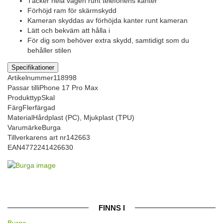
Täcker hela vägen runt telefonens kanter
Förhöjd ram för skärmskydd
Kameran skyddas av förhöjda kanter runt kameran
Lätt och bekväm att hålla i
För dig som behöver extra skydd, samtidigt som du
behåller stilen
Specifikationer
Artikelnummer
118998
Passar till
iPhone 17 Pro Max
Produkttyp
Skal
Färg
Flerfärgad
Material
Hårdplast (PC), Mjukplast (TPU)
Varumärke
Burga
Tillverkarens art nr
142663
EAN
4772241426630
FINNS I
Burga