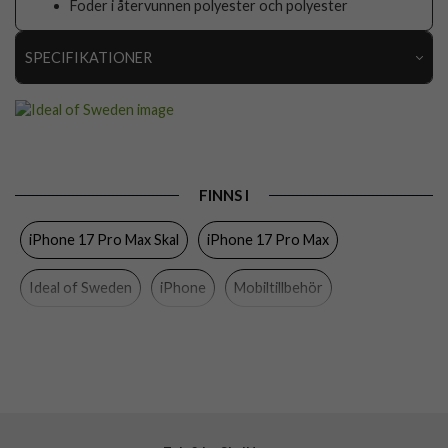
Foder i återvunnen polyester och polyester
SPECIFIKATIONER
Artikelnummer
108764
Passar till
iPhone 17 Pro Max
Produkttyp
Skal
FINNS I
Egenskaper
MagSafe-kompatibel
iPhone 17 Pro Max Skal
iPhone 17 Pro Max
Färg
Rosa
Material
Silikon
Ideal of Sweden
iPhone
Mobiltillbehör
Varumärke
Ideal of Sweden
Tillverkarens art nr
IDSICMS-I2567P-498
EAN
7340225435694