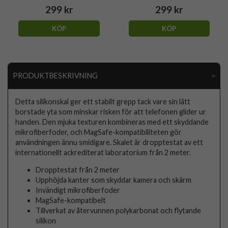
299 kr
299 kr
KÖP
KÖP
PRODUKTBESKRIVNING
Detta silikonskal ger ett stabilt grepp tack vare sin lätt
borstade yta som minskar risken för att telefonen glider ur
handen. Den mjuka texturen kombineras med ett skyddande
mikrofiberfoder, och MagSafe-kompatibiliteten gör
användningen ännu smidigare. Skalet är dropptestat av ett
internationellt ackrediterat laboratorium från 2 meter.
Dropptestat från 2 meter
Upphöjda kanter som skyddar kamera och skärm
Invändigt mikrofiberfoder
MagSafe-kompatibelt
Tillverkat av återvunnen polykarbonat och flytande
silikon