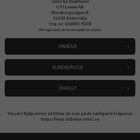
Tele2 by SkalHuset
C/O Lowwi AB
Morabergsvägen 8
15242 Södertälje
Org. nr: 556881-9238
OBS!
Ingen butik, du kan inte handla här på plats
HANDLA
Outlet
Nyheter
KUNDSERVICE
Varumärken
Kundservice
Specialkategorier
90 dagars öppet köp
ÖVRIGT
Köpevillkor
Om oss
Retur
Om cookies
Via vårt hjälpcenter så hittar du svar på de vanligaste frågorna:
Integritetspolicy
https://help.tillbehor.tele2.se