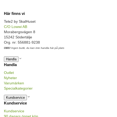
Här finns vi
Tele2 by SkalHuset
C/O Lowwi AB
Morabergsvägen 8
15242 Södertälje
Org. nr: 556881-9238
OBS!
Ingen butik, du kan inte handla här på plats
Handla
Handla
Outlet
Nyheter
Varumärken
Specialkategorier
Kundservice
Kundservice
Kundservice
90 dagars öppet köp