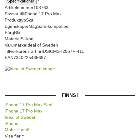
Specifikationer
Artikelnummer
108763
Passar till
iPhone 17 Pro Max
Produkttyp
Skal
Egenskaper
MagSafe-kompatibel
Färg
Blå
Material
Silikon
Varumärke
Ideal of Sweden
Tillverkarens art nr
IDSICMS-I2567P-411
EAN
7340225435687
FINNS I
iPhone 17 Pro Max Skal
iPhone 17 Pro Max
Ideal of Sweden
iPhone
Mobiltillbehör
Visa fler