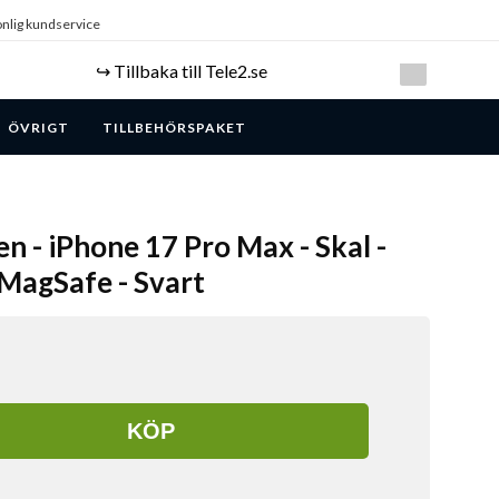
nlig kundservice
↪️ Tillbaka till Tele2.se
ÖVRIGT
TILLBEHÖRSPAKET
n - iPhone 17 Pro Max - Skal -
 MagSafe - Svart
KÖP