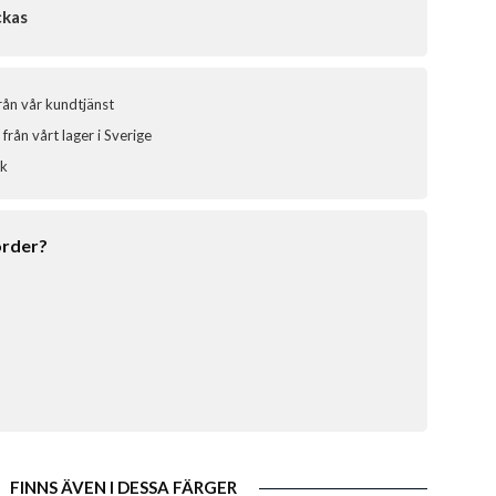
ckas
från vår kundtjänst
från vårt lager i Sverige
ik
order?
FINNS ÄVEN I DESSA FÄRGER