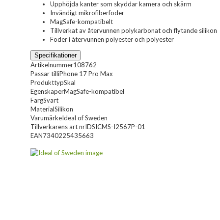
Upphöjda kanter som skyddar kamera och skärm
Invändigt mikrofiberfoder
MagSafe-kompatibelt
Tillverkat av återvunnen polykarbonat och flytande silikon
Foder i återvunnen polyester och polyester
Specifikationer
Artikelnummer
108762
Passar till
iPhone 17 Pro Max
Produkttyp
Skal
Egenskaper
MagSafe-kompatibel
Färg
Svart
Material
Silikon
Varumärke
Ideal of Sweden
Tillverkarens art nr
IDSICMS-I2567P-01
EAN
7340225435663