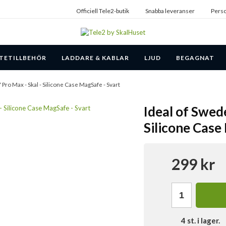
Officiell Tele2-butik
Snabba leveranser
Perso
TETILLBEHÖR
LADDARE & KABLAR
LJUD
BEGAGNAT
 Pro Max - Skal - Silicone Case MagSafe - Svart
Ideal of Swede
Silicone Case
299 kr
4
st. i lager.