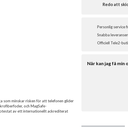
Redo att ski
Personlig service 
Snabba leveranser 
Officiell Tele2-but
När kan jag få min 
yta som minskar risken för att telefonen glider
krofiberfoder, och MagSafe-
estat av ett internationellt ackrediterat