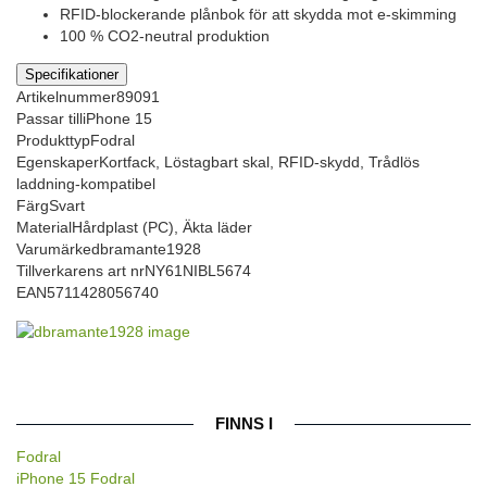
RFID-blockerande plånbok för att skydda mot e-skimming
100 % CO2-neutral produktion
Specifikationer
Artikelnummer
89091
Passar till
iPhone 15
Produkttyp
Fodral
Egenskaper
Kortfack, Löstagbart skal, RFID-skydd, Trådlös
laddning-kompatibel
Färg
Svart
Material
Hårdplast (PC), Äkta läder
Varumärke
dbramante1928
Tillverkarens art nr
NY61NIBL5674
EAN
5711428056740
FINNS I
Fodral
iPhone 15 Fodral