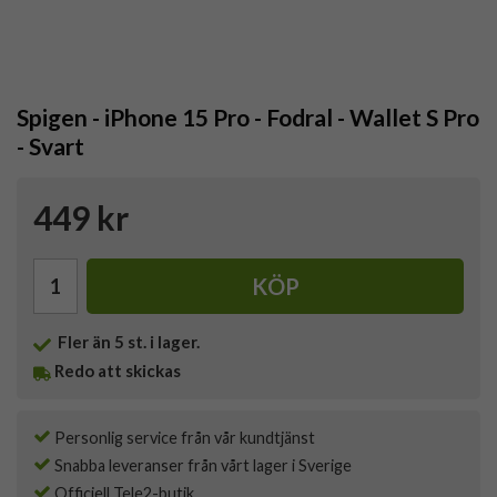
Spigen - iPhone 15 Pro - Fodral - Wallet S Pro
- Svart
449 kr
KÖP
Fler än 5 st. i lager.
Redo att skickas
Personlig service från vår kundtjänst
Snabba leveranser från vårt lager i Sverige
Officiell Tele2-butik