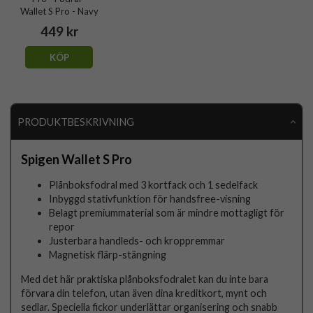
Wallet S Pro - Navy
449 kr
KÖP
PRODUKTBESKRIVNING
Spigen Wallet S Pro
Plånboksfodral med 3 kortfack och 1 sedelfack
Inbyggd stativfunktion för handsfree-visning
Belagt premiummaterial som är mindre mottagligt för
repor
Justerbara handleds- och kroppremmar
Magnetisk flärp-stängning
Med det här praktiska plånboksfodralet kan du inte bara
förvara din telefon, utan även dina kreditkort, mynt och
sedlar. Speciella fickor underlättar organisering och snabb