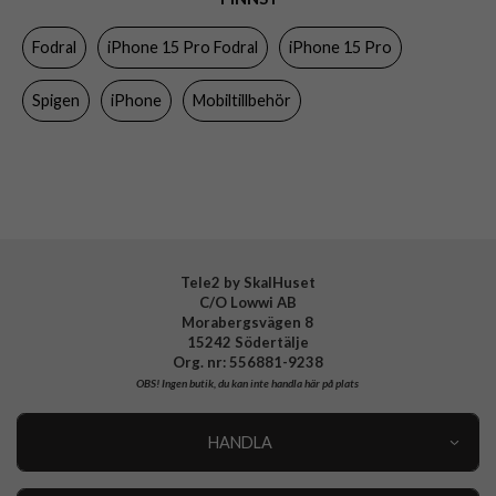
Egenskaper
Axelrem, Handrem, Kortfack, Stativfunktion
Fodral
iPhone 15 Pro Fodral
iPhone 15 Pro
Färg
Svart
Material
Konstläder, Mjukplast (TPU)
Spigen
iPhone
Mobiltillbehör
Varumärke
Spigen
Tillverkarens art nr
ACS06740
EAN
8809896750714
Tele2 by SkalHuset
C/O Lowwi AB
Morabergsvägen 8
15242 Södertälje
Org. nr: 556881-9238
OBS!
Ingen butik, du kan inte handla här på plats
HANDLA
Outlet