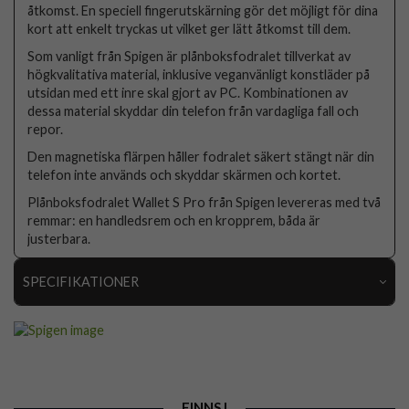
åtkomst. En speciell fingerutskärning gör det möjligt för dina
kort att enkelt tryckas ut vilket ger lätt åtkomst till dem.
Som vanligt från Spigen är plånboksfodralet tillverkat av
högkvalitativa material, inklusive veganvänligt konstläder på
utsidan med ett inre skal gjort av PC. Kombinationen av
dessa material skyddar din telefon från vardagliga fall och
repor.
Den magnetiska flärpen håller fodralet säkert stängt när din
telefon inte används och skyddar skärmen och kortet.
Plånboksfodralet Wallet S Pro från Spigen levereras med två
remmar: en handledsrem och en kropprem, båda är
justerbara.
SPECIFIKATIONER
Artikelnummer
89520
Passar till
iPhone 15 Pro
Produkttyp
Fodral
FINNS I