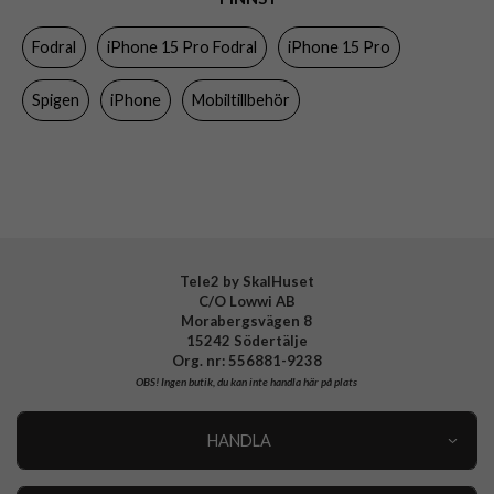
Egenskaper
Axelrem, Handrem, Kortfack, Stativfunktion
Fodral
iPhone 15 Pro Fodral
iPhone 15 Pro
Färg
Blå
Material
Konstläder, Mjukplast (TPU)
Spigen
iPhone
Mobiltillbehör
Varumärke
Spigen
Tillverkarens art nr
ACS06741
EAN
8809896750721
Tele2 by SkalHuset
C/O Lowwi AB
Morabergsvägen 8
15242 Södertälje
Org. nr: 556881-9238
OBS!
Ingen butik, du kan inte handla här på plats
HANDLA
Outlet