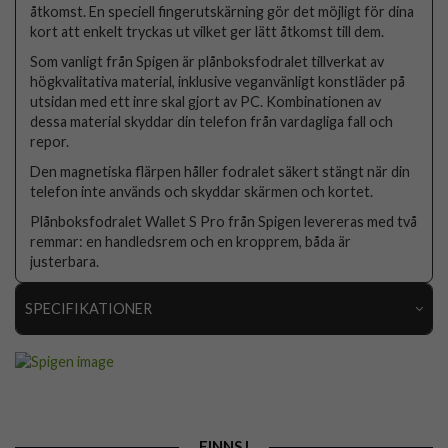
åtkomst. En speciell fingerutskärning gör det möjligt för dina
kort att enkelt tryckas ut vilket ger lätt åtkomst till dem.
Som vanligt från Spigen är plånboksfodralet tillverkat av
högkvalitativa material, inklusive veganvänligt konstläder på
utsidan med ett inre skal gjort av PC. Kombinationen av
dessa material skyddar din telefon från vardagliga fall och
repor.
Den magnetiska flärpen håller fodralet säkert stängt när din
telefon inte används och skyddar skärmen och kortet.
Plånboksfodralet Wallet S Pro från Spigen levereras med två
remmar: en handledsrem och en kropprem, båda är
justerbara.
SPECIFIKATIONER
Artikelnummer
89521
Passar till
iPhone 15 Pro
Produkttyp
Fodral
FINNS I