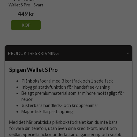
Wallet S Pro - Svart
449 kr
KÖP
PRODUKTBESKRIVNING
Spigen Wallet S Pro
Plånboksfodral med 3 kortfack och 1 sedelfack
Inbyggd stativfunktion för handsfree-visning
Belagt premiummaterial som är mindre mottagligt för
repor
Justerbara handleds- och kroppremmar
Magnetisk flärp-stängning
Med det här praktiska plånboksfodralet kan du inte bara
förvara din telefon, utan även dina kreditkort, mynt och
sedlar. Speciella fickor underlättar organisering och snabb