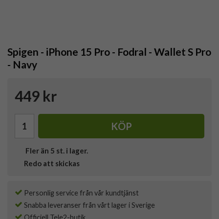
Spigen - iPhone 15 Pro - Fodral - Wallet S Pro
- Navy
449 kr
KÖP
Fler än 5 st. i lager.
Redo att skickas
Personlig service från vår kundtjänst
Snabba leveranser från vårt lager i Sverige
Officiell Tele2-butik