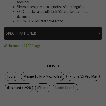
sedeldel
Slimmad design med magnetisk sidostängning
RFID-blockerande plånbok för att skydda mot e-
skimming
100 % CO2-neutral produktion
SPECIFIKATIONER
Artikelnummer
89104
Passar till
iPhone 15 Pro Max
Produkttyp
Fodral
FINNS I
Egenskaper
Kortfack, Löstagbart skal, RFID-skydd,
Trådlös laddning-kompatibel
Fodral
iPhone 15 Pro Max Fodral
iPhone 15 Pro Max
Färg
Blå
dbramante1928
iPhone
Mobiltillbehör
Material
Hårdplast (PC), Äkta läder
Varumärke
dbramante1928