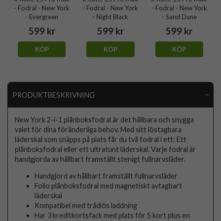
- Fodral - New York
- Fodral - New York
- Fodral - New York
- Evergreen
- Night Black
- Sand Dune
599 kr
599 kr
599 kr
KÖP
KÖP
KÖP
PRODUKTBESKRIVNING
New York 2-i-1 plånboksfodral är det hållbara och snygga
valet för dina föränderliga behov. Med sitt löstagbara
läderskal som snäpps på plats får du två fodral i ett: Ett
plånboksfodral eller ett ultratunt läderskal. Varje fodral är
handgjorda av hållbart framställt stenigt fullnarvsläder.
Handgjord av hållbart framställt fullnarvsläder
Folio plånboksfodral med magnetiskt avtagbart
läderskal
Kompatibel med trådlös laddning
Har 3 kreditkortsfack med plats för 5 kort plus en