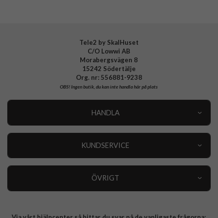
Tillverkarens art nr
NY67PABL5695
EAN
5711428056955
Tele2 by SkalHuset
C/O Lowwi AB
Morabergsvägen 8
15242 Södertälje
Org. nr: 556881-9238
OBS!
Ingen butik, du kan inte handla här på plats
HANDLA
Outlet
Nyheter
KUNDSERVICE
Varumärken
Kundservice
Specialkategorier
90 dagars öppet köp
ÖVRIGT
Köpevillkor
Om oss
Retur
Om cookies
Via vårt hjälpcenter så hittar du svar på de vanligaste frågorna:
Integritetspolicy