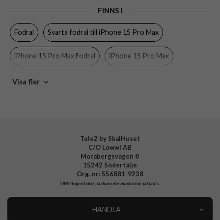
Färg
Genomskinlig, Svart
FINNS I
Material
Hårdplast (PC), Mjukplast (TPU)
Fodral
Svarta fodral till iPhone 15 Pro Max
Varumärke
Puro
Tillverkarens art nr
PUIPC15P67BKMAG2BLK
iPhone 15 Pro Max Fodral
iPhone 15 Pro Max
EAN
8018417469565
Svarta fodral
MagSafe-kompatibla skal och fodral
Visa fler
Puro
Tele2 by SkalHuset
C/O Lowwi AB
Morabergsvägen 8
15242 Södertälje
Org. nr: 556881-9238
OBS!
Ingen butik, du kan inte handla här på plats
HANDLA