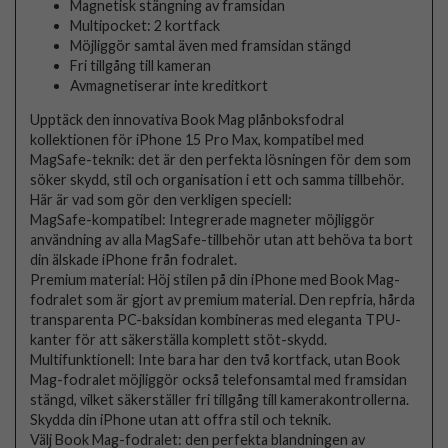
Magnetisk stängning av framsidan
Multipocket: 2 kortfack
Möjliggör samtal även med framsidan stängd
Fri tillgång till kameran
Avmagnetiserar inte kreditkort
Upptäck den innovativa Book Mag plånboksfodral
kollektionen för iPhone 15 Pro Max, kompatibel med
MagSafe-teknik: det är den perfekta lösningen för dem som
söker skydd, stil och organisation i ett och samma tillbehör.
Här är vad som gör den verkligen speciell:
MagSafe-kompatibel: Integrerade magneter möjliggör
användning av alla MagSafe-tillbehör utan att behöva ta bort
din älskade iPhone från fodralet.
Premium material: Höj stilen på din iPhone med Book Mag-
fodralet som är gjort av premium material. Den repfria, hårda
transparenta PC-baksidan kombineras med eleganta TPU-
kanter för att säkerställa komplett stöt-skydd.
Multifunktionell: Inte bara har den två kortfack, utan Book
Mag-fodralet möjliggör också telefonsamtal med framsidan
stängd, vilket säkerställer fri tillgång till kamerakontrollerna.
Skydda din iPhone utan att offra stil och teknik.
Välj Book Mag-fodralet: den perfekta blandningen av