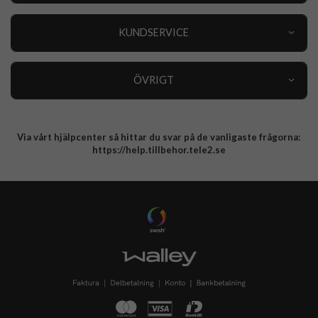
Outlet
Nyheter
KUNDSERVICE
Varumärken
Kundservice
Specialkategorier
90 dagars öppet köp
ÖVRIGT
Köpevillkor
Om oss
Retur
Om cookies
Via vårt hjälpcenter så hittar du svar på de vanligaste frågorna:
Integritetspolicy
https://help.tillbehor.tele2.se