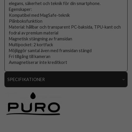
elegans, säkerhet och teknik för din smartphone.
Egenskaper:
Kompatibel med MagSafe-teknik
Plånboksfunktion
Material: hållbar och transparent PC-baksida, TPU-kant och
fodral av premium material
Magnetisk stängning av framsidan
Multipocket: 2 kortfack
Möjliggör samtal även med framsidan stängd
Fri tillgång till kameran
Avmagnetiserar inte kreditkort
SPECIFIKATIONER
Artikelnummer
111284
Passar till
iPhone 15 Pro Max
Produkttyp
Fodral
Egenskaper
Kortfack, MagSafe-kompatibel