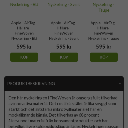
Apple - AirTag -
Apple - AirTag -
Apple - AirTag -
Hållare -
Hållare -
Hållare -
FineWoven
FineWoven
FineWoven
Nyckelring - Blå
Nyckelring - Svart
Nyckelring - Taupe
595 kr
595 kr
595 kr
KÖP
KÖP
KÖP
PRODUKTBESKRIVNING
Den här nyckelringen i FineWoven är omsorgsfullt tillverkad
av innovativa material. Det rostfria stålet är lika snyggt som
starkt och det slitstarka mikrotwillmaterialet har en
mockaliknande känsla. Det tillverkas av 68 procent
återvunnet material från konsumentprodukter och har
betydligt lägre koldioxidutsläpp än läder. Nyckelringen passar