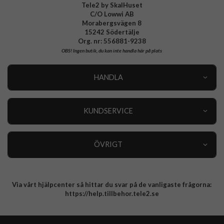
Tele2 by SkalHuset
C/O Lowwi AB
Morabergsvägen 8
15242 Södertälje
Org. nr: 556881-9238
OBS!
Ingen butik, du kan inte handla här på plats
HANDLA
Outlet
Nyheter
KUNDSERVICE
Varumärken
Kundservice
Specialkategorier
90 dagars öppet köp
ÖVRIGT
Köpevillkor
Om oss
Retur
Om cookies
Via vårt hjälpcenter så hittar du svar på de vanligaste frågorna:
Integritetspolicy
https://help.tillbehor.tele2.se