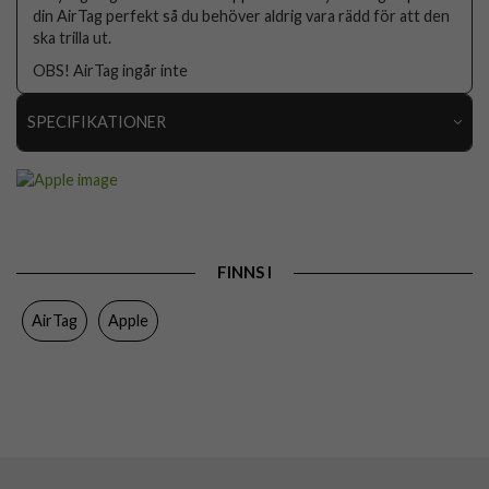
din AirTag perfekt så du behöver aldrig vara rädd för att den
ska trilla ut.
OBS! AirTag ingår inte
SPECIFIKATIONER
Artikelnummer
113185
Passar till
AirTag
Produkttyp
Hållare
FINNS I
Egenskaper
Grepp/hållare
AirTag
Apple
Färg
Orange
Material
Återvunnen plast
Varumärke
Apple
Tillverkarens art nr
MGFY4ZM/A
EAN
195950664232