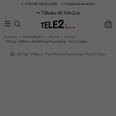
Officiell Tele2-butik
Snabba leveranser
↪️ Tillbaka till Tele2.se
Startsida
/
Mobiltillbehör
/
iPhone
/
AirTag
/
- AirTag - Hållare - FineWoven Nyckelring - Fox Orange