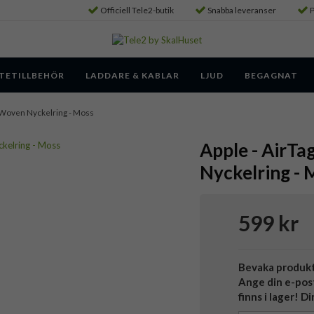
Officiell Tele2-butik
Snabba leveranser
P
TETILLBEHÖR
LADDARE & KABLAR
LJUD
BEGAGNAT
ineWoven Nyckelring - Moss
Apple - AirTa
Nyckelring - 
599 kr
Bevaka produk
Ange din e-pos
finns i lager! D