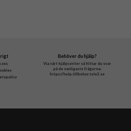
rigt
Behöver du hjälp?
 oss
Via vårt hjälpcenter så hittar du svar
på de vanligaste frågorna:
ookies
https://help.tillbehor.tele2.se
tetspolicy