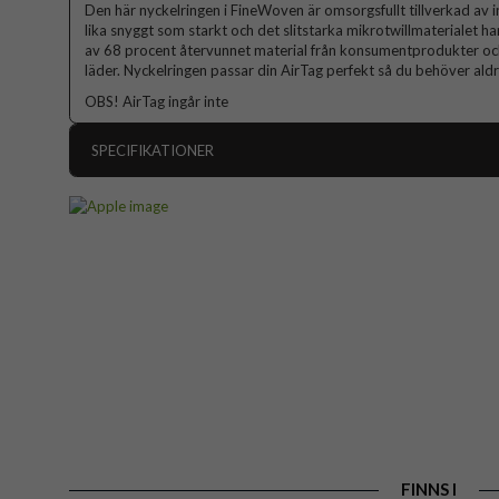
Den här nyckelringen i FineWoven är omsorgsfullt tillverkad av in
lika snyggt som starkt och det slitstarka mikrotwillmaterialet h
av 68 procent återvunnet material från konsumentprodukter och
läder. Nyckelringen passar din AirTag perfekt så du behöver aldrig
OBS! AirTag ingår inte
SPECIFIKATIONER
Artikelnummer
Passar till
Produkttyp
Egenskaper
Färg
Material
Varumärke
Tillverkarens art nr
EAN
FINNS I