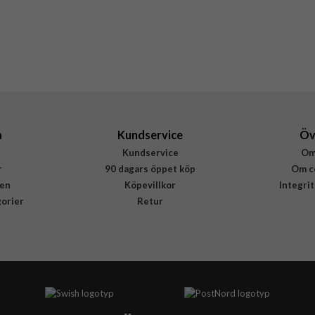
a
Kundservice
Öv
Kundservice
Om
r
90 dagars öppet köp
Om c
en
Köpevillkor
Integri
gorier
Retur