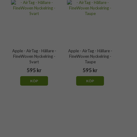
-
Apple - AirTag - Hållare -
Apple - AirTag - Hållare -
FineWoven Nyckelring -
FineWoven Nyckelring -
Svart
Taupe
595 kr
595 kr
KÖP
KÖP