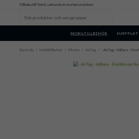
Tillbaka till Tele2.se
Kundservice
Varumärken
MOBILTILLBEHÖR
SURFPLAT
Startsida
/
Mobiltillbehör
/
iPhone
/
AirTag
/
- AirTag - Hållare - F