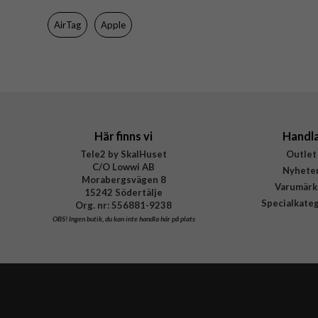
AirTag
Apple
Här finns vi
Handl
Tele2 by SkalHuset
Outlet
C/O Lowwi AB
Nyhete
Morabergsvägen 8
Varumärk
15242 Södertälje
Specialkate
Org. nr: 556881-9238
OBS!
Ingen butik, du kan inte handla här på plats