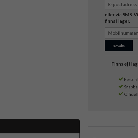
eller via SMS. 
finns i lager.
Bevaka
Finns ej i lag
Personli
Snabba l
Officiel