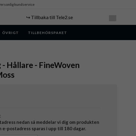
ersonlig kundservice
↪️ Tillbaka till Tele2.se
ÖVRIGT
TILLBEHÖRSPAKET
g - Hållare - FineWoven
Moss
t
tadress nedan så meddelar vi dig om produkten
in e-postadress sparas i upp till 180 dagar.