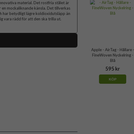
novativa material. Det rostfria stålet är
ar en mockaliknande känsla. Det tillverkas
 har betydligt lägre koldioxidutsläpp än
 vara rädd för att den ska trilla ut.
Apple - AirTag - Hållare 
113184
FineWoven Nyckelring -
Blå
AirTag
595 kr
Hållare
KÖP
Grepp/hållare
Grön
Återvunnen plast
Apple
MGFX4ZM/A
195950664201