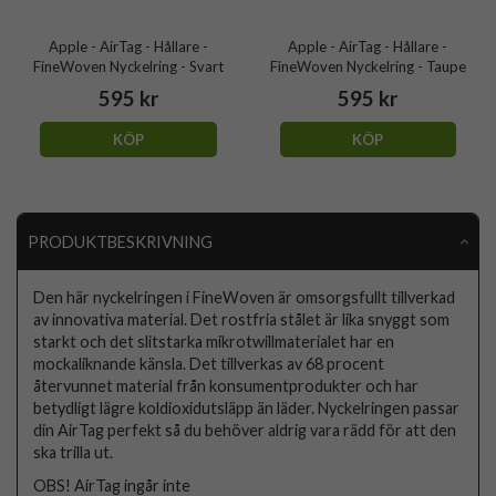
Apple - AirTag - Hållare -
Apple - AirTag - Hållare -
FineWoven Nyckelring - Svart
FineWoven Nyckelring - Taupe
595 kr
595 kr
KÖP
KÖP
PRODUKTBESKRIVNING
Den här nyckelringen i FineWoven är omsorgsfullt tillverkad
av innovativa material. Det rostfria stålet är lika snyggt som
starkt och det slitstarka mikrotwillmaterialet har en
mockaliknande känsla. Det tillverkas av 68 procent
återvunnet material från konsumentprodukter och har
betydligt lägre koldioxidutsläpp än läder. Nyckelringen passar
din AirTag perfekt så du behöver aldrig vara rädd för att den
ska trilla ut.
OBS! AirTag ingår inte