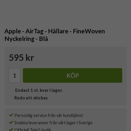
Apple - AirTag - Hållare - FineWoven
Nyckelring - Blå
595 kr
KÖP
Endast
1
st. kvar i lager.
Redo att skickas
Personlig service från vår kundtjänst
Snabba leveranser från vårt lager i Sverige
Officiell Tele2-butik