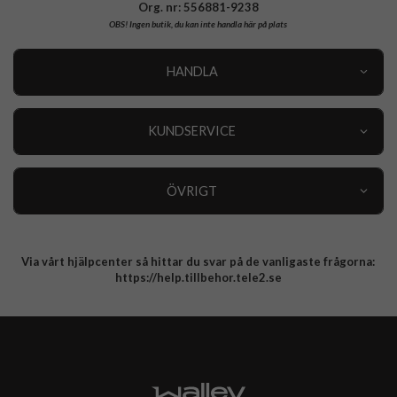
Org. nr: 556881-9238
OBS!
Ingen butik, du kan inte handla här på plats
HANDLA
Outlet
Nyheter
KUNDSERVICE
Varumärken
Kundservice
Specialkategorier
90 dagars öppet köp
ÖVRIGT
Köpevillkor
Om oss
Retur
Om cookies
Via vårt hjälpcenter så hittar du svar på de vanligaste frågorna:
Integritetspolicy
https://help.tillbehor.tele2.se