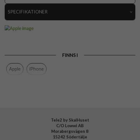
SPECIFIKATIONER
Artikelnummer
92510
Passar till
AirTag
Produkttyp
Hållare
FINNS I
Egenskaper
Grepp/hållare
Apple
iPhone
Färg
Blå
Material
Tyg
Varumärke
Apple
Tillverkarens art nr
MT2K3ZM/A
EAN
194253946052
Tele2 by SkalHuset
C/O Lowwi AB
Morabergsvägen 8
15242 Södertälje