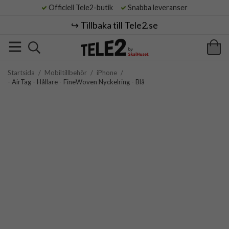
Officiell Tele2-butik
Snabba leveranser
↪️ Tillbaka till Tele2.se
Startsida
/
Mobiltillbehör
/
iPhone
/
- AirTag - Hållare - FineWoven Nyckelring - Blå