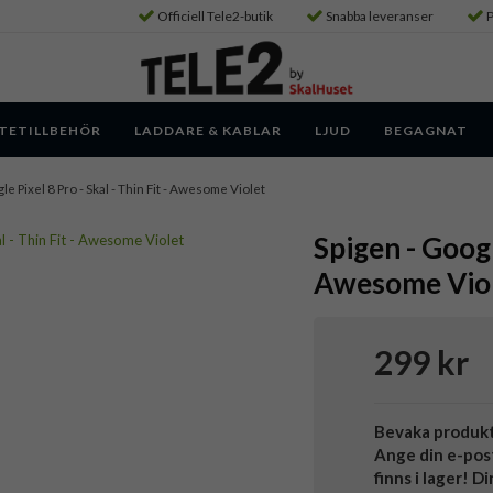
Officiell Tele2-butik
Snabba leveranser
P
TETILLBEHÖR
LADDARE & KABLAR
LJUD
BEGAGNAT
le Pixel 8 Pro - Skal - Thin Fit - Awesome Violet
Spigen - Google
Awesome Vio
299 kr
Bevaka produk
Ange din e-pos
finns i lager! D