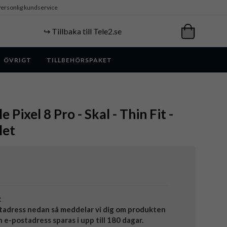
ersonlig kundservice
↪️ Tillbaka till Tele2.se
ÖVRIGT
TILLBEHÖRSPAKET
 Pixel 8 Pro - Skal - Thin Fit -
let
t
tadress nedan så meddelar vi dig om produkten
in e-postadress sparas i upp till 180 dagar.