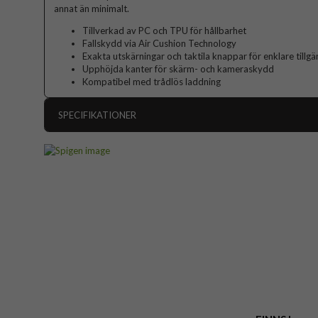
annat än minimalt.
Tillverkad av PC och TPU för hållbarhet
Fallskydd via Air Cushion Technology
Exakta utskärningar och taktila knappar för enklare tillgä
Upphöjda kanter för skärm- och kameraskydd
Kompatibel med trådlös laddning
SPECIFIKATIONER
Artikelnummer
Passar till
Produkttyp
Egenskaper
Färg
Material
Varumärke
Tillverkarens art nr