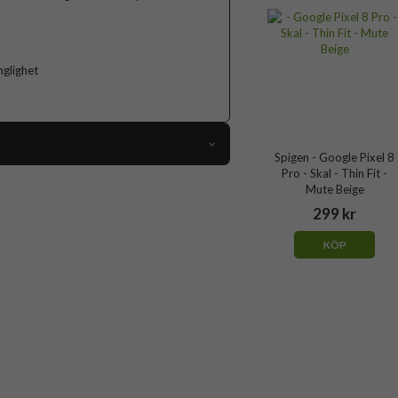
nglighet
Spigen - Google Pixel 8
Pro - Skal - Thin Fit -
92577
Mute Beige
Google Pixel 8 Pro
299 kr
Skal
KÖP
Trådlös laddning-kompatibel
Lila
Hårdplast (PC), Mjukplast (TPU)
Spigen
ACS06329