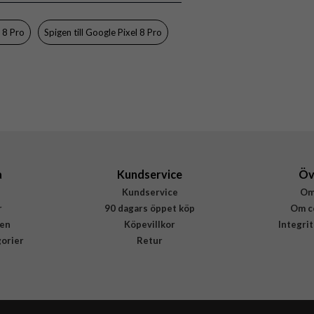
8809896746540
l 8 Pro
Spigen till Google Pixel 8 Pro
a
Kundservice
Öv
Kundservice
Om
r
90 dagars öppet köp
Om c
en
Köpevillkor
Integri
gorier
Retur