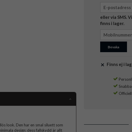
eller via SMS. 
finns i lager.
Bevaka
Finns ej i lag
Personli
Snabba l
Officiel
idlös look. Den har en smal siluett som
nimala design: dess fallskydd är allt