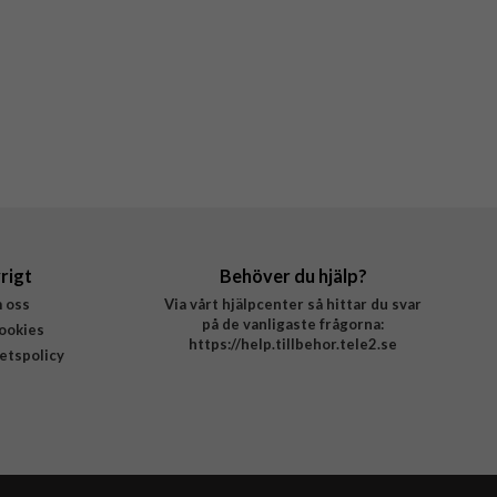
rigt
Behöver du hjälp?
 oss
Via vårt hjälpcenter så hittar du svar
på de vanligaste frågorna:
ookies
https://help.tillbehor.tele2.se
tetspolicy