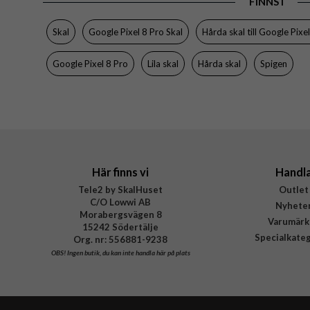
FINNS I
EAN
Skal
Google Pixel 8 Pro Skal
Hårda skal till Google Pixe
Google Pixel 8 Pro
Lila skal
Hårda skal
Spigen
Här finns vi
Handl
Tele2 by SkalHuset
Outlet
C/O Lowwi AB
Nyhete
Morabergsvägen 8
Varumärk
15242 Södertälje
Specialkate
Org. nr: 556881-9238
OBS!
Ingen butik, du kan inte handla här på plats