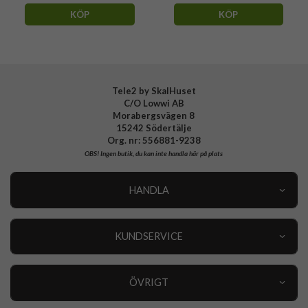
KÖP
KÖP
Tele2 by SkalHuset
C/O Lowwi AB
Morabergsvägen 8
15242 Södertälje
Org. nr: 556881-9238
OBS!
Ingen butik, du kan inte handla här på plats
HANDLA
Outlet
Nyheter
KUNDSERVICE
Varumärken
Kundservice
Specialkategorier
90 dagars öppet köp
ÖVRIGT
Köpevillkor
Om oss
Retur