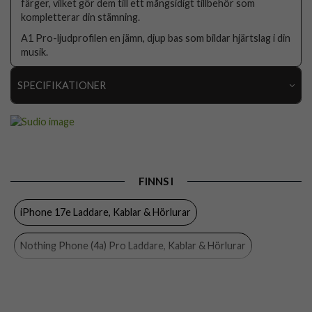
färger, vilket gör dem till ett mångsidigt tillbehör som
kompletterar din stämning.
A1 Pro-ljudprofilen en jämn, djup bas som bildar hjärtslag i din
musik.
SPECIFIKATIONER
Artikelnummer
95837
Produkttyp
Hörlurar
Egenskaper
ANC, Trådlös
FINNS I
Färg
Brun
iPhone 17e Laddare, Kablar & Hörlurar
Material
Plast
Varumärke
Sudio
Nothing Phone (4a) Pro Laddare, Kablar & Hörlurar
Tillverkarens art nr
A1PROSND
Nothing Phone (4a) Laddare, Kablar & Hörlurar
EAN
7350071386897