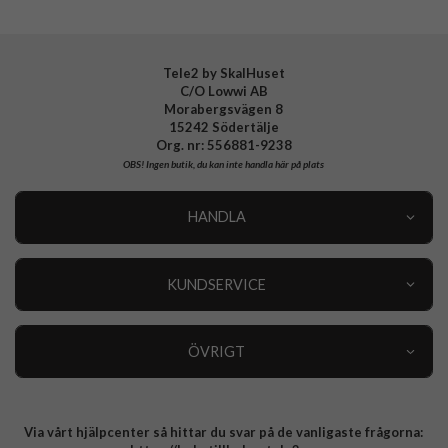
OnePlus Nord CE5 Laddare, Kablar & Hörlurar
OnePlus Nord 5 Laddare, Kablar & Hörlurar
Tele2 by SkalHuset
C/O Lowwi AB
Nothing Phone 3 Laddare, Kablar & Hörlurar
Morabergsvägen 8
15242 Södertälje
Samsung Galaxy A57 Laddare, Kablar & Hörlurar
Org. nr: 556881-9238
OBS!
Ingen butik, du kan inte handla här på plats
Samsung Galaxy A37 Laddare, Kablar & Hörlurar
HANDLA
Samsung Galaxy A27 Laddare, Kablar & Hörlurar
Outlet
Nyheter
KUNDSERVICE
OnePlus 15R Laddare, Kablar & Hörlurar
Varumärken
Kundservice
Specialkategorier
90 dagars öppet köp
ÖVRIGT
Köpevillkor
Om oss
Retur
Om cookies
Via vårt hjälpcenter så hittar du svar på de vanligaste frågorna:
Integritetspolicy