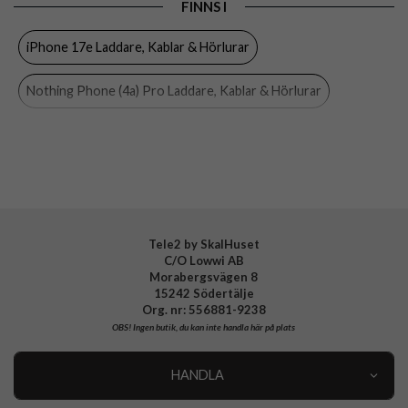
FINNS I
Färg
Lila
iPhone 17e Laddare, Kablar & Hörlurar
Material
Plast
Varumärke
Sudio
Nothing Phone (4a) Pro Laddare, Kablar & Hörlurar
Tillverkarens art nr
A1PUR
Nothing Phone (4a) Laddare, Kablar & Hörlurar
EAN
7350071383421
OnePlus Nord CE5 Laddare, Kablar & Hörlurar
OnePlus Nord 5 Laddare, Kablar & Hörlurar
Tele2 by SkalHuset
C/O Lowwi AB
Nothing Phone 3 Laddare, Kablar & Hörlurar
Morabergsvägen 8
15242 Södertälje
Samsung Galaxy A57 Laddare, Kablar & Hörlurar
Org. nr: 556881-9238
OBS!
Ingen butik, du kan inte handla här på plats
Samsung Galaxy A37 Laddare, Kablar & Hörlurar
HANDLA
Samsung Galaxy A27 Laddare, Kablar & Hörlurar
Outlet