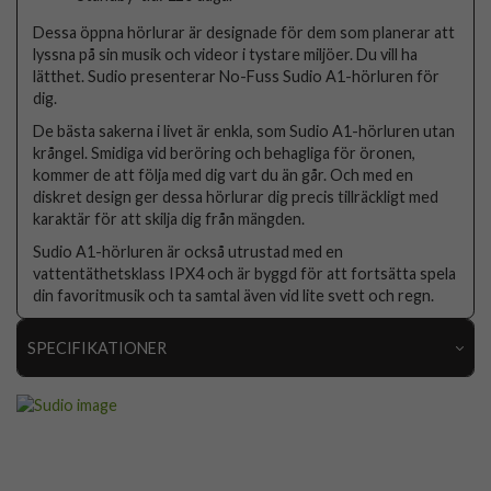
Dessa öppna hörlurar är designade för dem som planerar att
lyssna på sin musik och videor i tystare miljöer. Du vill ha
lätthet. Sudio presenterar No-Fuss Sudio A1-hörluren för
dig.
De bästa sakerna i livet är enkla, som Sudio A1-hörluren utan
krångel. Smidiga vid beröring och behagliga för öronen,
kommer de att följa med dig vart du än går. Och med en
diskret design ger dessa hörlurar dig precis tillräckligt med
karaktär för att skilja dig från mängden.
Sudio A1-hörluren är också utrustad med en
vattentäthetsklass IPX4 och är byggd för att fortsätta spela
din favoritmusik och ta samtal även vid lite svett och regn.
SPECIFIKATIONER
Artikelnummer
95825
Produkttyp
Hörlurar
Egenskaper
Trådlös