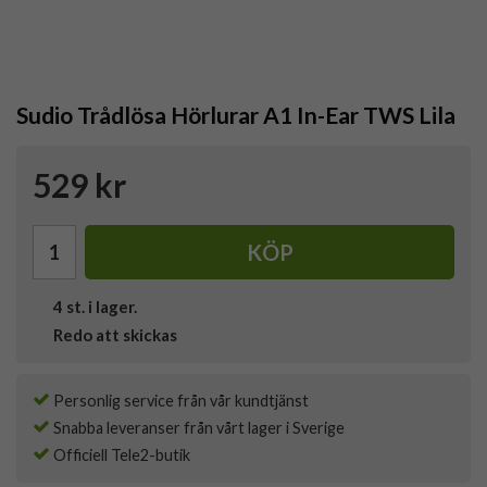
Sudio Trådlösa Hörlurar A1 In-Ear TWS Lila
529 kr
KÖP
4
st. i lager.
Redo att skickas
Personlig service från vår kundtjänst
Snabba leveranser från vårt lager i Sverige
Officiell Tele2-butik