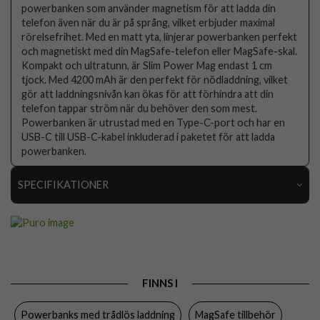
powerbanken som använder magnetism för att ladda din
telefon även när du är på språng, vilket erbjuder maximal
rörelsefrihet. Med en matt yta, linjerar powerbanken perfekt
och magnetiskt med din MagSafe-telefon eller MagSafe-skal.
Kompakt och ultratunn, är Slim Power Mag endast 1 cm
tjock. Med 4200 mAh är den perfekt för nödladdning, vilket
gör att laddningsnivån kan ökas för att förhindra att din
telefon tappar ström när du behöver den som mest.
Powerbanken är utrustad med en Type-C-port och har en
USB-C till USB-C-kabel inkluderad i paketet för att ladda
powerbanken.
SPECIFIKATIONER
Artikelnummer
111522
Produkttyp
Powerbank
Egenskaper
MagSafe-kompatibel, Trådlös laddning
FINNS I
Färg
Blå
Powerbanks med trådlös laddning
MagSafe tillbehör
Varumärke
Puro