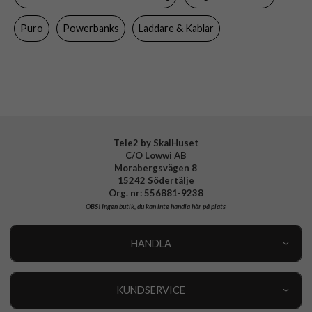
Tillverkarens art nr
PUFCBB40P2MAGBLUE
Puro
Powerbanks
Laddare & Kablar
EAN
8018417490606
Tele2 by SkalHuset
C/O Lowwi AB
Morabergsvägen 8
15242 Södertälje
Org. nr: 556881-9238
OBS!
Ingen butik, du kan inte handla här på plats
HANDLA
Outlet
Nyheter
KUNDSERVICE
Varumärken