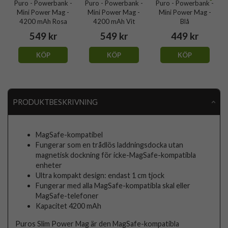
Puro - Powerbank -
Puro - Powerbank -
Puro - Powerbank -
Mini Power Mag -
Mini Power Mag -
Mini Power Mag -
4200 mAh Rosa
4200 mAh Vit
Blå
549 kr
549 kr
449 kr
KÖP
KÖP
KÖP
PRODUKTBESKRIVNING
MagSafe-kompatibel
Fungerar som en trådlös laddningsdocka utan
magnetisk dockning för icke-MagSafe-kompatibla
enheter
Ultra kompakt design: endast 1 cm tjock
Fungerar med alla MagSafe-kompatibla skal eller
MagSafe-telefoner
Kapacitet 4200 mAh
Puros Slim Power Mag är den MagSafe-kompatibla