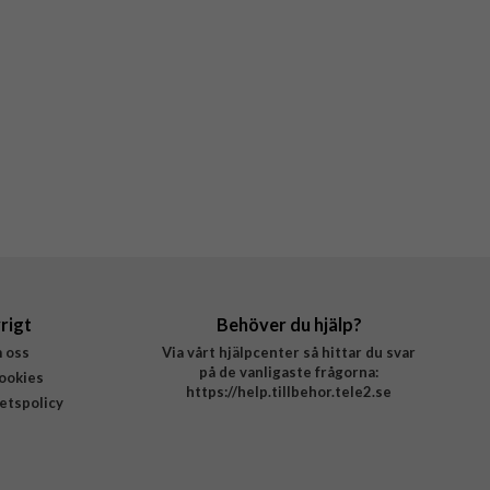
rigt
Behöver du hjälp?
 oss
Via vårt hjälpcenter så hittar du svar
på de vanligaste frågorna:
ookies
https://help.tillbehor.tele2.se
tetspolicy