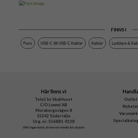
Produkttyp
Färg
FINNS I
Varumärke
Tillverkarens art nr
Puro
USB-C till USB-C Kablar
Kablar
Laddare & Kab
EAN
Här finns vi
Handl
Tele2 by SkalHuset
Outlet
C/O Lowwi AB
Nyhete
Morabergsvägen 8
Varumärk
15242 Södertälje
Specialkate
Org. nr: 556881-9238
OBS!
Ingen butik, du kan inte handla här på plats