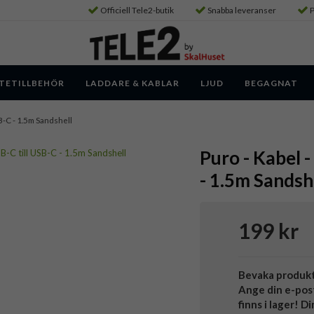
Officiell Tele2-butik
Snabba leveranser
P
TETILLBEHÖR
LADDARE & KABLAR
LJUD
BEGAGNAT
SB-C - 1.5m Sandshell
Puro - Kabel 
- 1.5m Sandsh
199 kr
Bevaka produk
Ange din e-pos
finns i lager! D