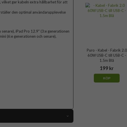
ilket ger kabeln extra hållbarhet för att
erställer den optimal användarupplevelse
 senare), iPad Pro 12.9" (3:e generationen
mini (6:e generationen och senare),
Puro - Kabel - Fabrik 2.0
60W USB-C till USB-C -
1.5m Blå
199 kr
KÖP
111294