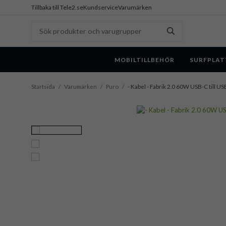
Tillbaka till Tele2.se
Kundservice
Varumärken
MOBILTILLBEHÖR
SURFPLAT
Startsida
/
Varumärken
/
Puro
/
- Kabel - Fabrik 2.0 60W USB-C till U