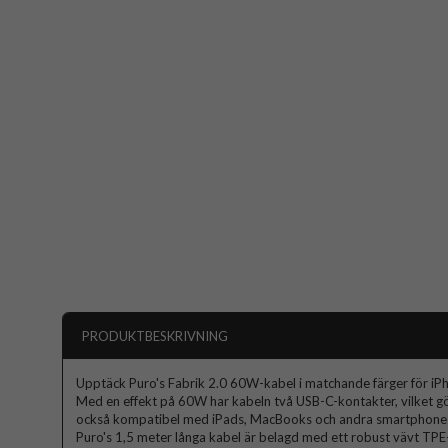
PRODUKTBESKRIVNING
Upptäck Puro's Fabrik 2.0 60W-kabel i matchande färger för iP
Med en effekt på 60W har kabeln två USB-C-kontakter, vilket g
också kompatibel med iPads, MacBooks och andra smartphone
Puro's 1,5 meter långa kabel är belagd med ett robust vävt TPE