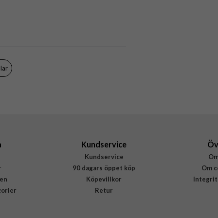
Kabel
Beige
Puro
PUCCCFABK415MTBEG
lar
8018417490682
a
Kundservice
Öv
Kundservice
Om
r
90 dagars öppet köp
Om c
en
Köpevillkor
Integri
gorier
Retur