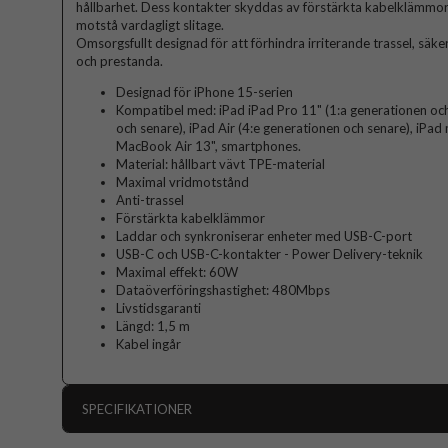
hållbarhet. Dess kontakter skyddas av förstärkta kabelklämmor, v
motstå vardagligt slitage.
Omsorgsfullt designad för att förhindra irriterande trassel, säk
och prestanda.
Designad för iPhone 15-serien
Kompatibel med: iPad iPad Pro 11" (1:a generationen och
och senare), iPad Air (4:e generationen och senare), iPad 
MacBook Air 13", smartphones.
Material: hållbart vävt TPE-material
Maximal vridmotstånd
Anti-trassel
Förstärkta kabelklämmor
Laddar och synkroniserar enheter med USB-C-port
USB-C och USB-C-kontakter - Power Delivery-teknik
Maximal effekt: 60W
Dataöverföringshastighet: 480Mbps
Livstidsgaranti
Längd: 1,5 m
Kabel ingår
SPECIFIKATIONER
Artikelnummer