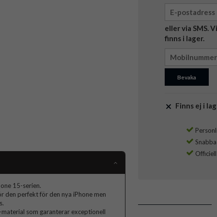
eller via SMS. 
finns i lager.
Bevaka
Finns ej i lag
Personli
Snabba l
Officiel
hone 15-serien.
ör den perfekt för den nya iPhone men
s.
-material som garanterar exceptionell