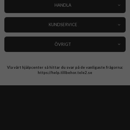
HANDLA
Outlet
Nyheter
KUNDSERVICE
Varumärken
Kundservice
Specialkategorier
90 dagars öppet köp
ÖVRIGT
Köpevillkor
Om oss
Retur
Om cookies
Via vårt hjälpcenter så hittar du svar på de vanligaste frågorna:
Integritetspolicy
https://help.tillbehor.tele2.se