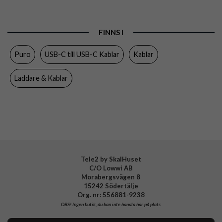
Varumärke
Puro
Tillverkarens art nr
PUCCCFABK415MTDKBLUE
FINNS I
EAN
8018417464317
Puro
USB-C till USB-C Kablar
Kablar
Laddare & Kablar
Tele2 by SkalHuset
C/O Lowwi AB
Morabergsvägen 8
15242 Södertälje
Org. nr: 556881-9238
OBS!
Ingen butik, du kan inte handla här på plats