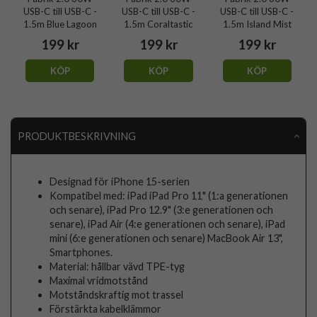
USB-C till USB-C -
USB-C till USB-C -
USB-C till USB-C -
1.5m Blue Lagoon
1.5m Coraltastic
1.5m Island Mist
199 kr
199 kr
199 kr
KÖP
KÖP
KÖP
PRODUKTBESKRIVNING
Designad för iPhone 15-serien
Kompatibel med: iPad iPad Pro 11" (1:a generationen
och senare), iPad Pro 12.9" (3:e generationen och
senare), iPad Air (4:e generationen och senare), iPad
mini (6:e generationen och senare) MacBook Air 13",
Smartphones.
Material: hållbar vävd TPE-tyg
Maximal vridmotstånd
Motståndskraftig mot trassel
Förstärkta kabelklämmor