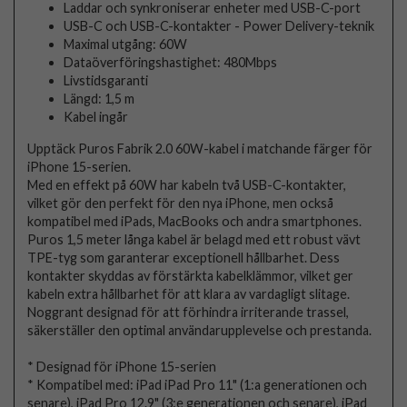
Laddar och synkroniserar enheter med USB-C-port
USB-C och USB-C-kontakter - Power Delivery-teknik
Maximal utgång: 60W
Dataöverföringshastighet: 480Mbps
Livstidsgaranti
Längd: 1,5 m
Kabel ingår
Upptäck Puros Fabrik 2.0 60W-kabel i matchande färger för
iPhone 15-serien.
Med en effekt på 60W har kabeln två USB-C-kontakter,
vilket gör den perfekt för den nya iPhone, men också
kompatibel med iPads, MacBooks och andra smartphones.
Puros 1,5 meter långa kabel är belagd med ett robust vävt
TPE-tyg som garanterar exceptionell hållbarhet. Dess
kontakter skyddas av förstärkta kabelklämmor, vilket ger
kabeln extra hållbarhet för att klara av vardagligt slitage.
Noggrant designad för att förhindra irriterande trassel,
säkerställer den optimal användarupplevelse och prestanda.
* Designad för iPhone 15-serien
* Kompatibel med: iPad iPad Pro 11" (1:a generationen och
senare), iPad Pro 12.9" (3:e generationen och senare), iPad