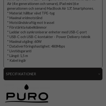
Air (4:e generationen och senare), iPad mini (6:e
generationen och senare) MacBook Air 13", Smartphones.
* Material: hållbar vävd TPE-tyg
* Maximal vridmotstånd
* Motståndskraftig mot trassel
* Förstärkta kabelklämmor
* Laddar och synkroniserar enheter med USB-C-port
* USB-C och USB-C-kontakter - Power Delivery-teknik
* Maximal utgång: 60W
* Dataöverföringshastighet: 480Mbps
* Livstidsgaranti
* Längd: 1,5 m
* Kabel ingår
SPECIFIKATIONER
Artikelnummer
111297
Produkttyp
Kabel
Färg
Blå