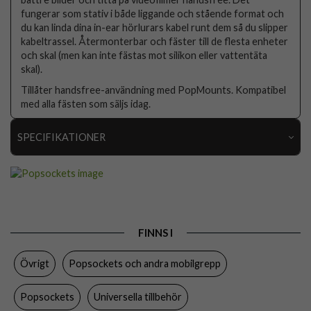
fungerar som stativ i både liggande och stående format och
du kan linda dina in-ear hörlurars kabel runt dem så du slipper
kabeltrassel. Återmonterbar och fäster till de flesta enheter
och skal (men kan inte fästas mot silikon eller vattentäta
skal).
Tillåter handsfree-användning med PopMounts. Kompatibel
med alla fästen som säljs idag.
SPECIFIKATIONER
Artikelnummer
80721
Produkttyp
Hållare
Egenskaper
Grepp/hållare
FINNS I
Färg
Flerfärgad
Övrigt
Popsockets och andra mobilgrepp
Material
Plast
Varumärke
Popsockets
Popsockets
Universella tillbehör