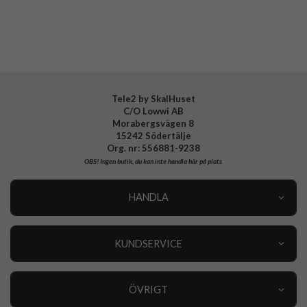
Tillverkarens art nr
800968
EAN
842978139340
Tele2 by SkalHuset
C/O Lowwi AB
Morabergsvägen 8
15242 Södertälje
Org. nr: 556881-9238
OBS!
Ingen butik, du kan inte handla här på plats
HANDLA
Outlet
Nyheter
KUNDSERVICE
Varumärken
Kundservice
Specialkategorier
90 dagars öppet köp
ÖVRIGT
Köpevillkor