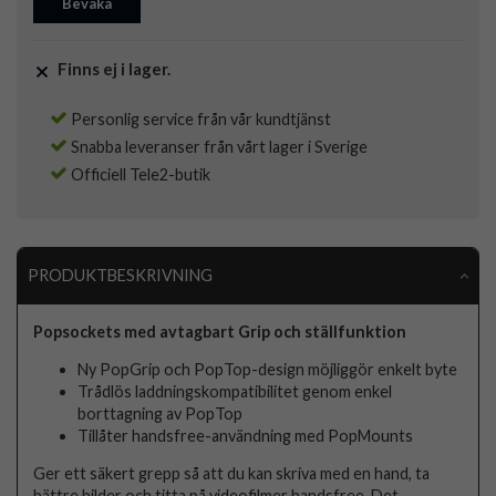
Bevaka
Finns ej i lager.
Personlig service från vår kundtjänst
Snabba leveranser från vårt lager i Sverige
Officiell Tele2-butik
PRODUKTBESKRIVNING
Popsockets med avtagbart Grip och ställfunktion
Ny PopGrip och PopTop-design möjliggör enkelt byte
Trådlös laddningskompatibilitet genom enkel
borttagning av PopTop
Tillåter handsfree-användning med PopMounts
Ger ett säkert grepp så att du kan skriva med en hand, ta
bättre bilder och titta på videofilmer handsfree. Det