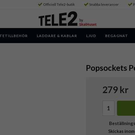
Officiell Tele2-butik
Snabba leveranser
P
TETILLBEHÖR
LADDARE & KABLAR
LJUD
BEGAGNAT
Popsockets P
279 kr
Beställning
Skickas inom