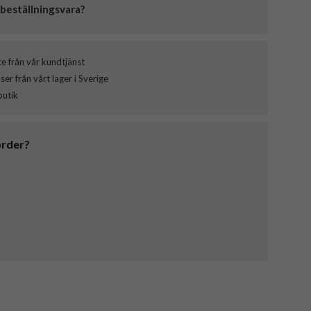
beställningsvara?
ce från vår kundtjänst
er från vårt lager i Sverige
butik
order?