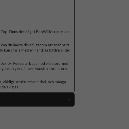
 Top. Finns det något PopWallet+ inte kan
kan du ändra din stil genom att snabbt ta
u kan sms:a med en hand, ta bättre bilder
tjocklek. Fungerar bäst med visitkort med
tagbar: Tryck på övre vänstra hörnet och
n, väldigt strukturerade skal, och många
ida av glas.
80793
Hållare