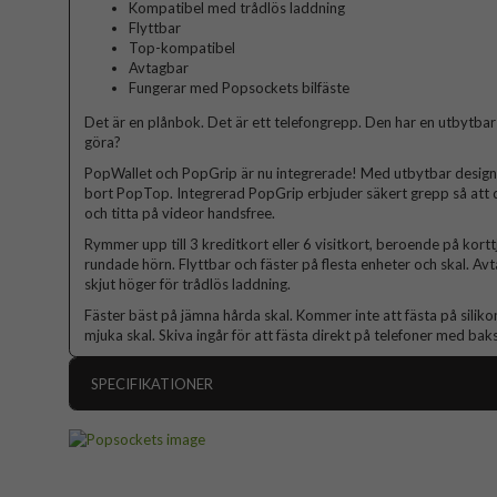
Kompatibel med trådlös laddning
Flyttbar
Top-kompatibel
Avtagbar
Fungerar med Popsockets bilfäste
Det är en plånbok. Det är ett telefongrepp. Den har en utbytbar
göra?
PopWallet och PopGrip är nu integrerade! Med utbytbar design 
bort PopTop. Integrerad PopGrip erbjuder säkert grepp så att d
och titta på videor handsfree.
Rymmer upp till 3 kreditkort eller 6 visitkort, beroende på kort
rundade hörn. Flyttbar och fäster på flesta enheter och skal. Av
skjut höger för trådlös laddning.
Fäster bäst på jämna hårda skal. Kommer inte att fästa på siliko
mjuka skal. Skiva ingår för att fästa direkt på telefoner med baks
SPECIFIKATIONER
Artikelnummer
Produkttyp