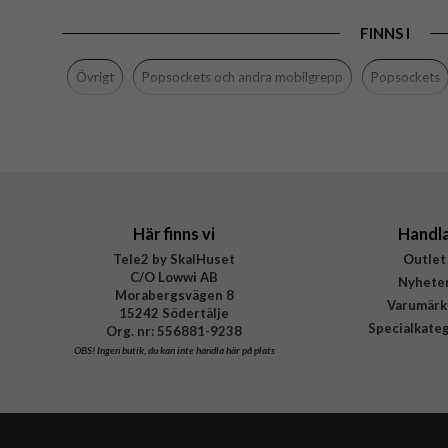
Egenskaper
FINNS I
Färg
Material
Övrigt
Popsockets och andra mobilgrepp
Popsockets
Varumärke
Tillverkarens art nr
EAN
Här finns vi
Handl
Tele2 by SkalHuset
Outlet
C/O Lowwi AB
Nyhete
Morabergsvägen 8
Varumärk
15242 Södertälje
Specialkate
Org. nr: 556881-9238
OBS!
Ingen butik, du kan inte handla här på plats