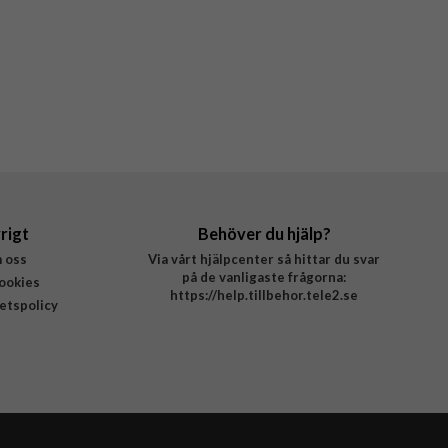
rigt
Behöver du hjälp?
 oss
Via vårt hjälpcenter så hittar du svar
på de vanligaste frågorna:
ookies
https://help.tillbehor.tele2.se
tetspolicy