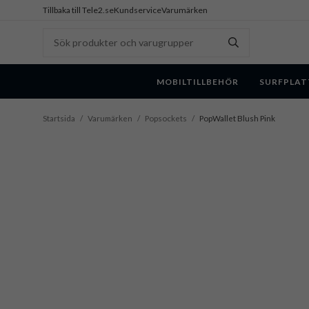
Tillbaka till Tele2.se
Kundservice
Varumärken
MOBILTILLBEHÖR
SURFPLAT
Startsida
/
Varumärken
/
Popsockets
/
PopWallet Blush Pink