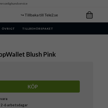
ersonlig kundservice
↪️ Tillbaka till Tele2.se
ÖVRIGT
TILLBEHÖRSPAKET
opWallet Blush Pink
KÖP
svara
 2-6 arbetsdagar