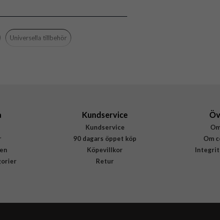
Grepp/hållare
Flerfärgad
Plast
Universella tillbehör
Popsockets
801938
842978158082
a
Kundservice
Öv
Kundservice
Om
r
90 dagars öppet köp
Om c
en
Köpevillkor
Integri
gorier
Retur