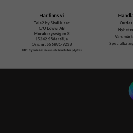
Här finns vi
Handl
Tele2 by SkalHuset
Outlet
C/O Lowwi AB
Nyhete
Morabergsvägen 8
Varumärk
15242 Södertälje
Specialkate
Org. nr: 556881-9238
OBS!
Ingen butik, du kan inte handla här på plats