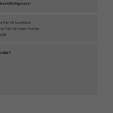
beställningsvara?
ce från vår kundtjänst
er från vårt lager i Sverige
butik
order?