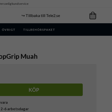
ersonlig kundservice
↪️ Tillbaka till Tele2.se
ÖVRIGT
TILLBEHÖRSPAKET
PopGrip Muah
KÖP
svara
 2-6 arbetsdagar