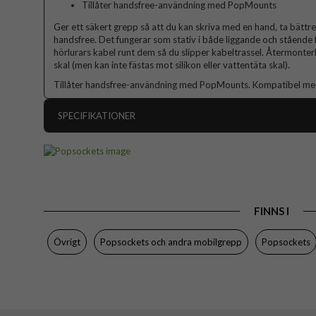
Tillåter handsfree-användning med PopMounts
Ger ett säkert grepp så att du kan skriva med en hand, ta bättre 
handsfree. Det fungerar som stativ i både liggande och stående 
hörlurars kabel runt dem så du slipper kabeltrassel. Återmonterba
skal (men kan inte fästas mot silikon eller vattentäta skal).
Tillåter handsfree-användning med PopMounts. Kompatibel med a
SPECIFIKATIONER
Artikelnummer
Produkttyp
Egenskaper
FINNS I
Färg
Material
Övrigt
Popsockets och andra mobilgrepp
Popsockets
Varumärke
Tillverkarens art nr
EAN