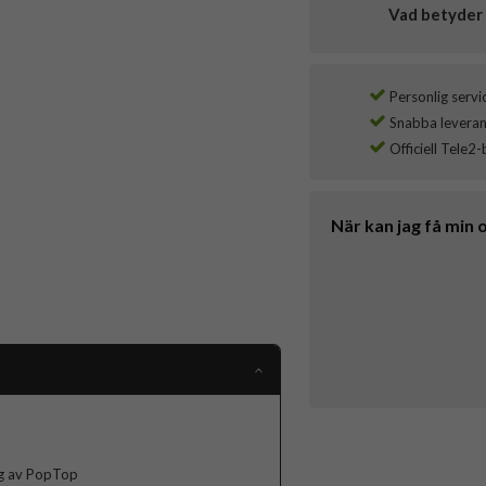
Vad betyder 
Personlig servi
Snabba leverans
Officiell Tele2-
När kan jag få min 
ng av PopTop