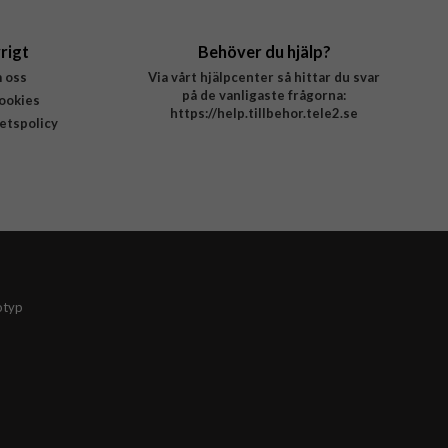
rigt
Behöver du hjälp?
 oss
Via vårt hjälpcenter så hittar du svar
på de vanligaste frågorna:
ookies
https://help.tillbehor.tele2.se
tetspolicy