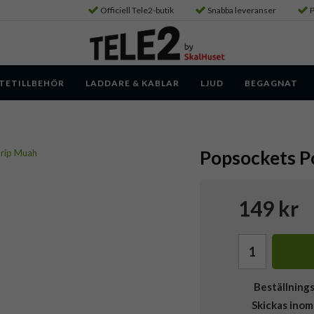
Officiell Tele2-butik
Snabba leveranser
P
TETILLBEHÖR
LADDARE & KABLAR
LJUD
BEGAGNAT
Popsockets 
149 kr
Beställning
Skickas inom