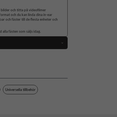
bilder och titta på videofilmer
format och du kan linda dina in-ear
r och fäster till de flesta enheter och
lla fästen som säljs idag.
88473
Hållare
Grepp/hållare
Flerfärgad
Plast
Universella tillbehör
Popsockets
806575
840173733011