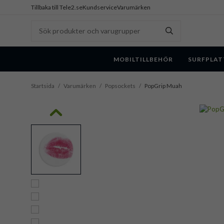
Tillbaka till Tele2.se
Kundservice
Varumärken
MOBILTILLBEHÖR
SURFPLAT
Startsida
/
Varumärken
/
Popsockets
/
PopGrip Muah