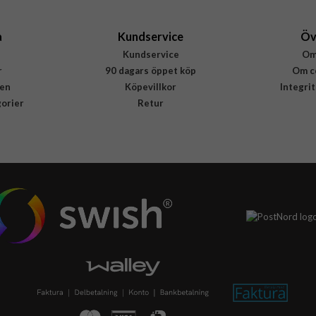
a
Kundservice
Öv
Kundservice
Om
r
90 dagars öppet köp
Om c
en
Köpevillkor
Integri
gorier
Retur