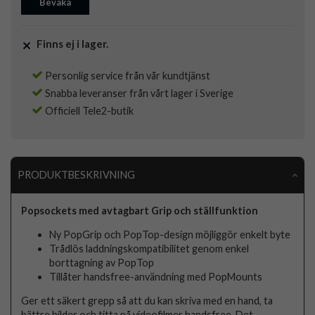
Bevaka
Finns ej i lager.
Personlig service från vår kundtjänst
Snabba leveranser från vårt lager i Sverige
Officiell Tele2-butik
PRODUKTBESKRIVNING
Popsockets med avtagbart Grip och ställfunktion
Ny PopGrip och PopTop-design möjliggör enkelt byte
Trådlös laddningskompatibilitet genom enkel
borttagning av PopTop
Tillåter handsfree-användning med PopMounts
Ger ett säkert grepp så att du kan skriva med en hand, ta
bättre bilder och titta på videofilmer handsfree. Det