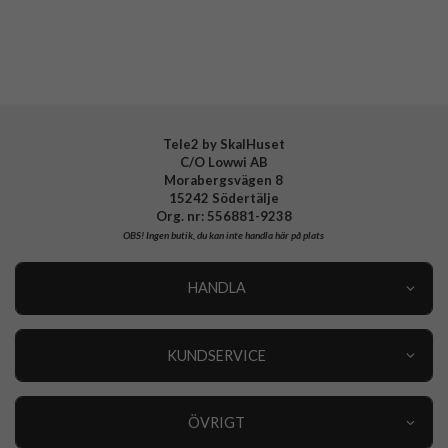
Tillverkarens art nr
806579
EAN
840173733059
Tele2 by SkalHuset
C/O Lowwi AB
Morabergsvägen 8
15242 Södertälje
Org. nr: 556881-9238
OBS!
Ingen butik, du kan inte handla här på plats
HANDLA
Outlet
Nyheter
KUNDSERVICE
Varumärken
Kundservice
Specialkategorier
90 dagars öppet köp
ÖVRIGT
Köpevillkor