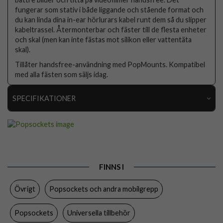
fungerar som stativ i både liggande och stående format och
du kan linda dina in-ear hörlurars kabel runt dem så du slipper
kabeltrassel. Återmonterbar och fäster till de flesta enheter
och skal (men kan inte fästas mot silikon eller vattentäta
skal).
Tillåter handsfree-användning med PopMounts. Kompatibel
med alla fästen som säljs idag.
SPECIFIKATIONER
Artikelnummer
88474
Produkttyp
Hållare
Egenskaper
Grepp/hållare
FINNS I
Färg
Flerfärgad
Övrigt
Popsockets och andra mobilgrepp
Material
Plast
Varumärke
Popsockets
Popsockets
Universella tillbehör