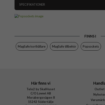
SPECIFIKATIONER
Artikelnummer
Produkttyp
Egenskaper
Grep
FINNS I
Färg
Varumärke
MagSafe korthållare
MagSafe tillbehör
Popsockets
Tillverkarens art nr
EAN
Här finns vi
Handl
Tele2 by SkalHuset
Outlet
C/O Lowwi AB
Nyhete
Morabergsvägen 8
Varumärk
15242 Södertälje