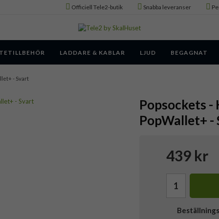
Officiell Tele2-butik
Snabba leveranser
Pe
TETILLBEHÖR
LADDARE & KABLAR
LJUD
BEGAGNAT
let+ - Svart
Popsockets - 
PopWallet+ - 
439 kr
Beställning