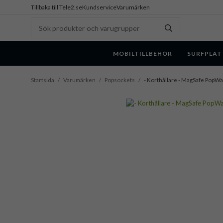
Tillbaka till Tele2.se
Kundservice
Varumärken
MOBILTILLBEHÖR
SURFPLAT
Startsida
/
Varumärken
/
Popsockets
/
- Korthållare - MagSafe PopWal