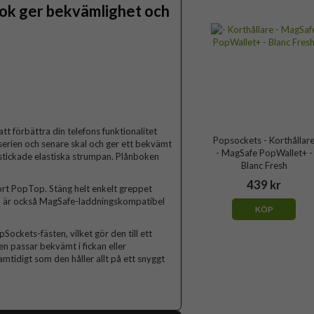
ok ger bekvämlighet och
t förbättra din telefons funktionalitet
Popsockets - Korthållar
erien och senare skal och ger ett bekvämt
- MagSafe PopWallet+ -
en stickade elastiska strumpan. Plånboken
Blanc Fresh
439 kr
ort PopTop. Stäng helt enkelt greppet
ken är också MagSafe-laddningskompatibel
KÖP
ckets-fästen, vilket gör den till ett
en passar bekvämt i fickan eller
idigt som den håller allt på ett snyggt