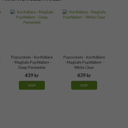
e
Popsockets - Korthållare
Popsockets - Korthållare
- MagSafe PopWallet+ -
- MagSafe PopWallet+ -
Deep Periwinkle
White Clear
439 kr
439 kr
KÖP
KÖP