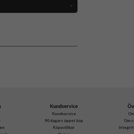
111809
Korthållare
p/hållare, Kortfack, MagSafe-kompatibel
Svart
Popsockets
806922
840173741801
a
Kundservice
Öv
Kundservice
Om
r
90 dagars öppet köp
Om c
en
Köpevillkor
Integri