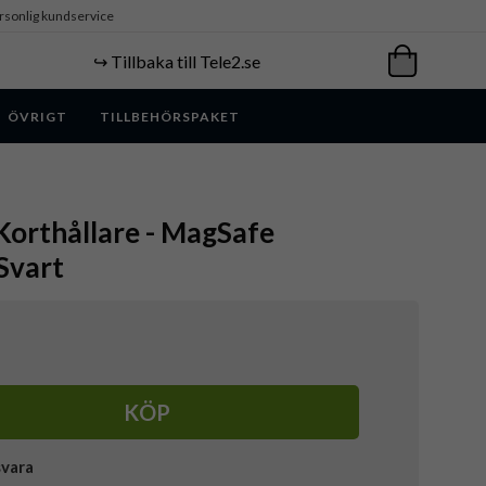
rsonlig kundservice
↪️ Tillbaka till Tele2.se
ÖVRIGT
TILLBEHÖRSPAKET
Korthållare - MagSafe
Svart
KÖP
svara