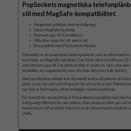
PopSockets magnetiska telefonplånb
stil med MagSafe-kompatibilitet.
Magnetisk plånbok med mobilgrepp.
Säker MagSafe-fästning.
Rymmer upp till 3 kreditkort.
Utbytbar topp för att ändra stil.
Kompatibel med PopSockets-fästen.
Popwallet är en magnetisk telefonplånbok som är utformad för at
med hjälp av MagSafe-tekniken. Den fästs säkert på iPhone 12-s
sätt att bära upp till 3 kreditkort eller 6 visitkort, tack vare d
innehåller en magnetsköld som skyddar dina kort från skador.
Med en utbytbar design kan du enkelt ändra stil genom att ta b
platt, tryck ner och vrid 90 grader för att byta ut det. Plånbo
när den är borttagen, vilket möjliggör sömlös laddning.
För handsfree-användning är Popwallet kompatibel med alla PopSo
mångsidigt tillbehör för din telefon. Den smala profilen gör att d
handväskan och ersätter behovet av en skrymmande plånbok samt
ställe.