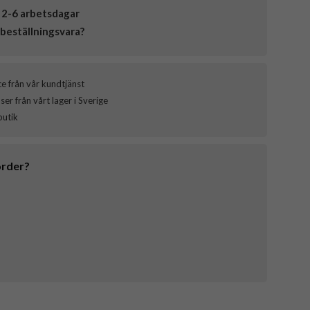
 2-6 arbetsdagar
beställningsvara?
ce från vår kundtjänst
er från vårt lager i Sverige
butik
order?