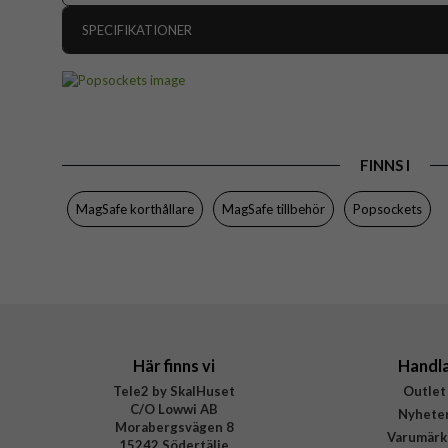
SPECIFIKATIONER
Artikelnummer
Produkttyp
Egenskaper
Grep
FINNS I
Färg
Varumärke
MagSafe korthållare
MagSafe tillbehör
Popsockets
Tillverkarens art nr
EAN
Här finns vi
Handl
Tele2 by SkalHuset
Outlet
C/O Lowwi AB
Nyhete
Morabergsvägen 8
Varumärk
15242 Södertälje