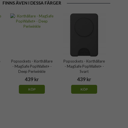
FINNS ÄVEN I DESSA FÄRGER
e
Popsockets - Korthållare
Popsockets - Korthållare
- MagSafe PopWallet+ -
- MagSafe PopWallet+ -
Deep Periwinkle
Svart
439 kr
439 kr
KÖP
KÖP