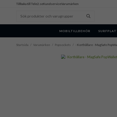
Tillbaka till Tele2.se
Kundservice
Varumärken
MOBILTILLBEHÖR
SURFPLAT
Startsida
/
Varumärken
/
Popsockets
/
- Korthållare - MagSafe PopWa