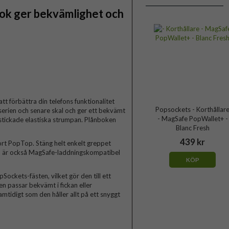
ok ger bekvämlighet och
t förbättra din telefons funktionalitet
Popsockets - Korthållar
erien och senare skal och ger ett bekvämt
- MagSafe PopWallet+ -
en stickade elastiska strumpan. Plånboken
Blanc Fresh
439 kr
ort PopTop. Stäng helt enkelt greppet
ken är också MagSafe-laddningskompatibel
KÖP
ckets-fästen, vilket gör den till ett
en passar bekvämt i fickan eller
idigt som den håller allt på ett snyggt