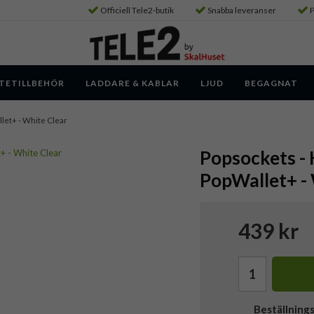
Officiell Tele2-butik
Snabba leveranser
P
TETILLBEHÖR
LADDARE & KABLAR
LJUD
BEGAGNAT
llet+ - White Clear
Popsockets - 
PopWallet+ - 
439 kr
Beställning