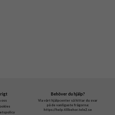
rigt
Behöver du hjälp?
 oss
Via vårt hjälpcenter så hittar du svar
på de vanligaste frågorna:
ookies
https://help.tillbehor.tele2.se
tetspolicy