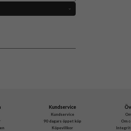
111806
Korthållare
p/hållare, Kortfack, MagSafe-kompatibel
Vit
Popsockets
806926
840173741849
a
Kundservice
Öv
Kundservice
Om
r
90 dagars öppet köp
Om c
en
Köpevillkor
Integri