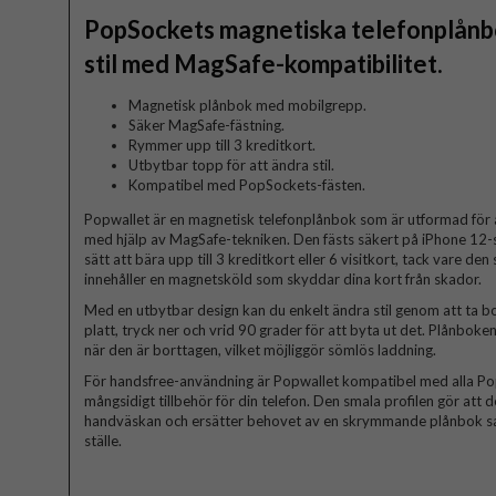
PopSockets magnetiska telefonplånb
stil med MagSafe-kompatibilitet.
Magnetisk plånbok med mobilgrepp.
Säker MagSafe-fästning.
Rymmer upp till 3 kreditkort.
Utbytbar topp för att ändra stil.
Kompatibel med PopSockets-fästen.
Popwallet är en magnetisk telefonplånbok som är utformad för at
med hjälp av MagSafe-tekniken. Den fästs säkert på iPhone 12-s
sätt att bära upp till 3 kreditkort eller 6 visitkort, tack vare d
innehåller en magnetsköld som skyddar dina kort från skador.
Med en utbytbar design kan du enkelt ändra stil genom att ta b
platt, tryck ner och vrid 90 grader för att byta ut det. Plånbo
när den är borttagen, vilket möjliggör sömlös laddning.
För handsfree-användning är Popwallet kompatibel med alla PopSo
mångsidigt tillbehör för din telefon. Den smala profilen gör att d
handväskan och ersätter behovet av en skrymmande plånbok samt
ställe.