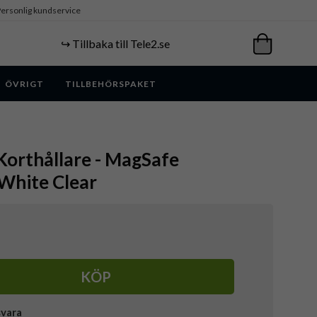
ersonlig kundservice
↪️ Tillbaka till Tele2.se
ÖVRIGT
TILLBEHÖRSPAKET
Korthållare - MagSafe
White Clear
KÖP
svara