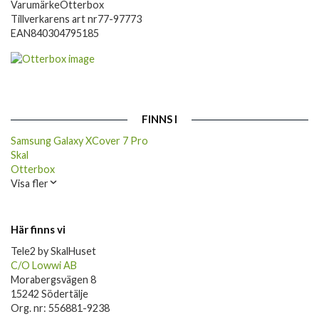
Varumärke
Otterbox
Tillverkarens art nr
77-97773
EAN
840304795185
FINNS I
Samsung Galaxy XCover 7 Pro
Skal
Otterbox
Visa fler
Här finns vi
Tele2 by SkalHuset
C/O Lowwi AB
Morabergsvägen 8
15242 Södertälje
Org. nr: 556881-9238