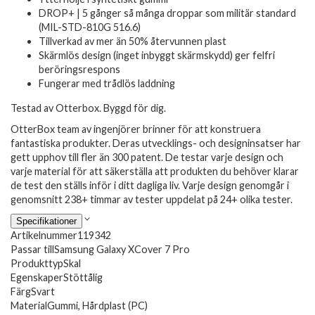
DROP+ | 5 gånger så många droppar som militär standard
(MIL-STD-810G 516.6)
Tillverkad av mer än 50% återvunnen plast
Skärmlös design (inget inbyggt skärmskydd) ger felfri
beröringsrespons
Fungerar med trådlös laddning
Testad av Otterbox. Byggd för dig.
OtterBox team av ingenjörer brinner för att konstruera
fantastiska produkter. Deras utvecklings- och designinsatser har
gett upphov till fler än 300 patent. De testar varje design och
varje material för att säkerställa att produkten du behöver klarar
de test den ställs inför i ditt dagliga liv. Varje design genomgår i
genomsnitt 238+ timmar av tester uppdelat på 24+ olika tester.
Specifikationer
Artikelnummer
119342
Passar till
Samsung Galaxy XCover 7 Pro
Produkttyp
Skal
Egenskaper
Stöttålig
Färg
Svart
Material
Gummi, Hårdplast (PC)