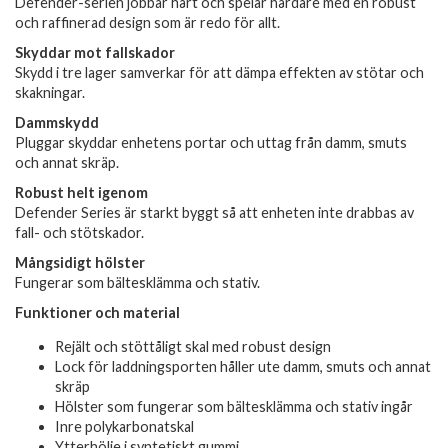
Defender-serien jobbar hårt och spelar hårdare med en robust
och raffinerad design som är redo för allt.
Skyddar mot fallskador
Skydd i tre lager samverkar för att dämpa effekten av stötar och
skakningar.
Dammskydd
Pluggar skyddar enhetens portar och uttag från damm, smuts
och annat skräp.
Robust helt igenom
Defender Series är starkt byggt så att enheten inte drabbas av
fall- och stötskador.
Mångsidigt hölster
Fungerar som bältesklämma och stativ.
Funktioner och material
Rejält och stöttåligt skal med robust design
Lock för laddningsporten håller ute damm, smuts och annat
skräp
Hölster som fungerar som bältesklämma och stativ ingår
Inre polykarbonatskal
Ytterhölje i syntetiskt gummi